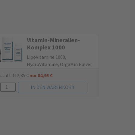
Vitamin-Mine­ralien-
Komplex 1000
LipoVitamine 1000,
HydroVitamine, OrgaMin Pulver
statt
112,85
€
nur
84,95
€