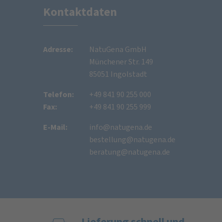
Kontaktdaten
Adresse:
NatuGena GmbH
Münchener Str. 149
85051 Ingolstadt
Telefon:
+49 841 90 255 000
Fax:
+49 841 90 255 999
E-Mail:
info@natugena.de
bestellung@natugena.de
beratung@natugena.de
Lieferung schnell und