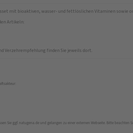
ilsset mit bioaktiven, wasser- und fettlöslichen Vitaminen sowie 
en Artikeln:
d Verzehrempfehlung finden Sie jeweils dort.
aftsakteur:
ssen Sie ggf. natugena.de und gelangen zu einer externen Webseite. Bitte beachten Sie,