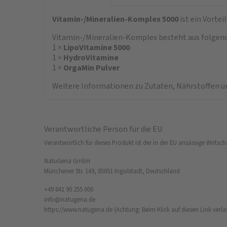
Vitamin-/Mineralien-Komplex 5000
ist ein Vorte
Vitamin-/Mineralien-Komplex besteht aus folgend
1 ×
LipoVitamine 5000
1 ×
HydroVitamine
1 ×
OrgaMin Pulver
Weitere Informationen zu Zutaten, Nährstoffen un
Verantwortliche Person für die EU
Verantwortlich für dieses Produkt ist der in der EU ansässige Wirtsch
NatuGena GmbH
Münchener Str. 149, 85051 Ingolstadt, Deutschland
+49 841 90 255 000
info@natugena.de
https://www.natugena.de
(Achtung: Beim Klick auf diesen Link verla