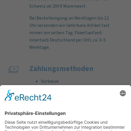
Schweiz ab 200 € Warenwert.
Bei Bestelleingang an Werktagen bis 12
Uhr versenden wir lieferbare Artikel fast
immer am selben Tag. Paketlaufzeit
innerhalb Deutschland per DHL ca. 3–5
Werktage.
Zahlungs­methoden
Vorkasse
Rechnung
Bankeinzug
Kreditkarte (VISA & MasterCard)
PayPal
Support