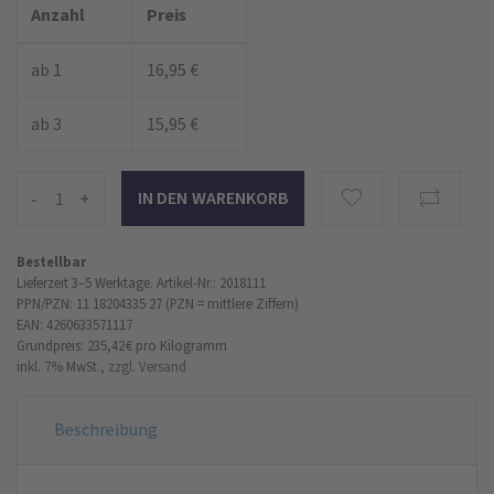
Anzahl
Preis
ab 1
16,95 €
ab 3
15,95 €
-
+
Bestellbar
Lieferzeit 3–5 Werktage.
Artikel-Nr.: 2018111
PPN/PZN: 11 18204335 27 (PZN = mittlere Ziffern)
EAN: 4260633571117
Grundpreis: 235,42 €
pro Kilogramm
inkl. 7% MwSt.,
zzgl. Versand
Beschreibung