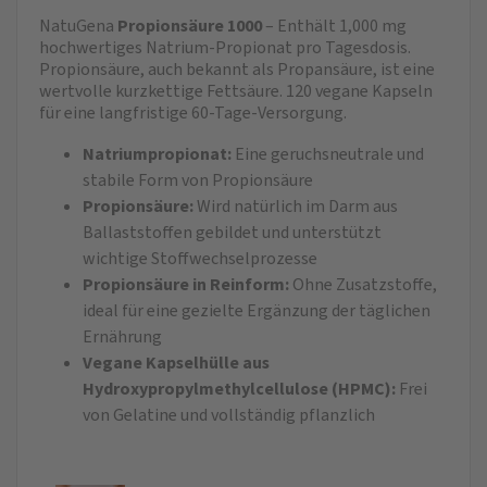
NatuGena
Propionsäure 1000
– Enthält 1,000 mg
hochwertiges Natrium-Propionat pro Tagesdosis.
Propionsäure, auch bekannt als Propansäure, ist eine
wertvolle kurzkettige Fettsäure. 120 vegane Kapseln
für eine langfristige 60-Tage-Versorgung.
Natriumpropionat:
Eine geruchsneutrale und
stabile Form von Propionsäure
Propionsäure:
Wird natürlich im Darm aus
Ballaststoffen gebildet und unterstützt
wichtige Stoffwechselprozesse
Propionsäure in Reinform:
Ohne Zusatzstoffe,
ideal für eine gezielte Ergänzung der täglichen
Ernährung
Vegane Kapselhülle aus
Hydroxypropylmethylcellulose (HPMC):
Frei
von Gelatine und vollständig pflanzlich