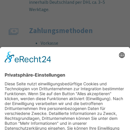
innerhalb Deutschland per DHL ca. 3–5
Werktage.
Zahlungs­methoden
Vorkasse
Rechnung
Bankeinzug
Kreditkarte (VISA & MasterCard)
PayPal
Support
Kostenlose Beratung vor und nach dem
Kauf!
Qualität