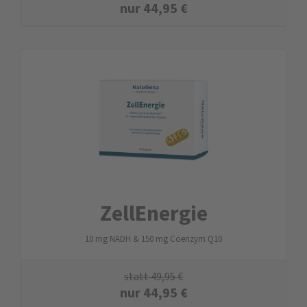
nur
44,95
€
ZellEnergie
10 mg NADH & 150 mg Coenzym Q10
statt
49,95
€
nur
44,95
€