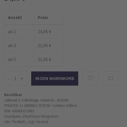
Anzahl
Preis
ab 1
24,95 €
ab 3
22,95 €
ab 5
21,95 €
-
+
Bestellbar
Lieferzeit 3–5 Werktage.
Artikel-Nr.: 2018260
PPN/PZN: 11 20089611 38 (PZN = mittlere Ziffern)
EAN: 4260633572602
Grundpreis: 138,47 €
pro Kilogramm
inkl. 7% MwSt.,
zzgl. Versand