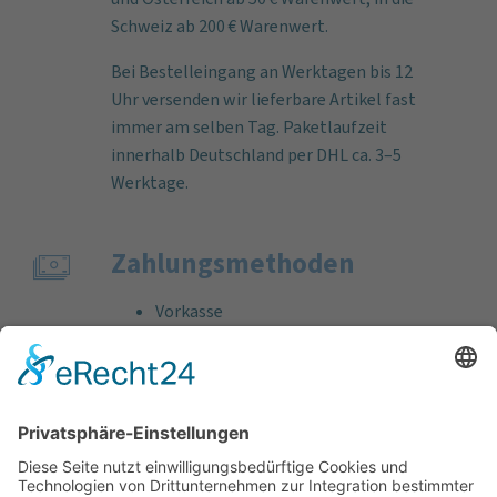
Schweiz ab 200 € Warenwert.
Bei Bestelleingang an Werktagen bis 12
Uhr versenden wir lieferbare Artikel fast
immer am selben Tag. Paketlaufzeit
innerhalb Deutschland per DHL ca. 3–5
Werktage.
Zahlungs­methoden
Vorkasse
Rechnung
Bankeinzug
Kreditkarte (VISA & MasterCard)
PayPal
Support