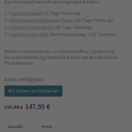
Das Vorteilsset besteht aus folgenden Artikeln:
1 ×
Curcuma Liquid
(31-Tage-Packung)
1 ×
MitochondrienAktivator Pulver
(30-Tage-Packung)
1 ×
Omega-3 Veganes Öl
(20-Tage-Packung)
1 ×
LipoVitamine 1000
(Familienpackung - 525 Tropfen)
Weitere Informationen zu Inhaltsstoffen, Zutaten und
Verzehrempfehlung finden Sie jeweils auf den verlinkten
Produktseiten.
Auch verfügbar:
Mit Shaker als Starterset
147,95
€
197,80
€
Anzahl
Preis