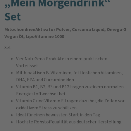
„Mein Morgendrink“
Set
MitochondrienAktivator Pulver, Curcuma Liquid, Omega-3
Vegan Öl, LipoVitamine 1000
Set
Vier NatuGena Produkte in einem praktischen
Vorteilsset
Mit bioaktiven B-Vitaminen, fettlöslichen Vitaminen,
DHA, EPA und Curcuminoiden
Vitamin B1, B2, B3 und B12 tragen zu einem normalen
Energiestoffwechsel bei
Vitamin C und Vitamin E tragen dazu bei, die Zellen vor
oxidativem Stress zu schützen
Ideal für einen bewussten Start in den Tag
Höchste Rohstoffqualität aus deutscher Herstellung