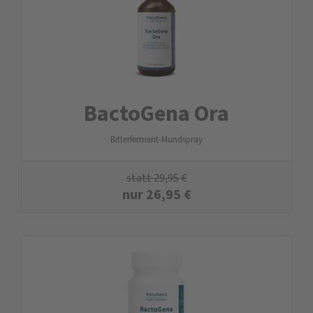
BactoGena Ora
Bitterferment-Mundspray
statt
29,95
€
nur
26,95
€