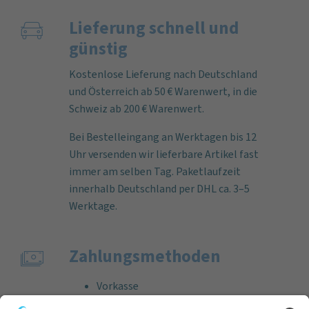
Lieferung schnell und
günstig
Kostenlose Lieferung nach Deutschland
und Österreich ab 50 € Warenwert, in die
Schweiz ab 200 € Warenwert.
Bei Bestelleingang an Werktagen bis 12
Uhr versenden wir lieferbare Artikel fast
immer am selben Tag. Paketlaufzeit
innerhalb Deutschland per DHL ca. 3–5
Werktage.
Zahlungs­methoden
Vorkasse
Rechnung