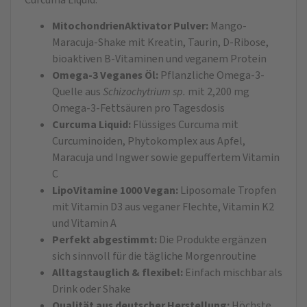
MitochondrienAktivator Pulver:
Mango-
Maracuja-Shake mit Kreatin, Taurin, D-Ribose,
bioaktiven B-Vitaminen und veganem Protein
Omega-3 Veganes Öl:
Pflanzliche Omega-3-
Quelle aus
Schizochytrium sp.
mit 2,200 mg
Omega-3-Fettsäuren pro Tagesdosis
Curcuma Liquid:
Flüssiges Curcuma mit
Curcuminoiden, Phytokomplex aus Apfel,
Maracuja und Ingwer sowie gepuffertem Vitamin
C
LipoVitamine 1000 Vegan:
Liposomale Tropfen
mit Vitamin D3 aus veganer Flechte, Vitamin K2
und Vitamin A
Perfekt abgestimmt:
Die Produkte ergänzen
sich sinnvoll für die tägliche Morgenroutine
Alltagstauglich & flexibel:
Einfach mischbar als
Drink oder Shake
Qualität aus deutscher Herstellung:
Höchste