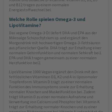
und B12 tragen zu einem normalen
Energiestoffwechsel bei.
Welche Rolle spielen Omega-3 und
LipoVitamine?
Das vegane Omega-3 Öl liefert DHA und EPA aus der
Mikroalge Schizochytrium sp. und ergänzt den
Morgendrink mit hochwertigen Omega-3-Fettsäuren
aus pflanzlicher Quelle. DHA trägt zur Erhaltung einer
normalen Gehirnfunktion und normalen Sehkraft bei1.
EPA und DHA tragen gemeinsam zu einer normalen
Herzfunktion bei2.
LipoVitamine 1000 Vegan ergänzt den Drink mit den
fettlöslichen Vitaminen D3, K2 und A in liposomaler
Tropfenform. Vitamin D trägt zu einer normalen
Funktion des Immunsystems sowie zur Erhaltung
normaler Knochen und Muskelfunktion bei. Zudem
trägt Vitamin D zu einer normalen Aufnahme und
Verwertung von Calcium und Phosphor bei. Vitamin K
trägt zur Erhaltung normaler Knochen und zu einer
normalen Blutgerinnung bei. Vitamin A unterstützt die