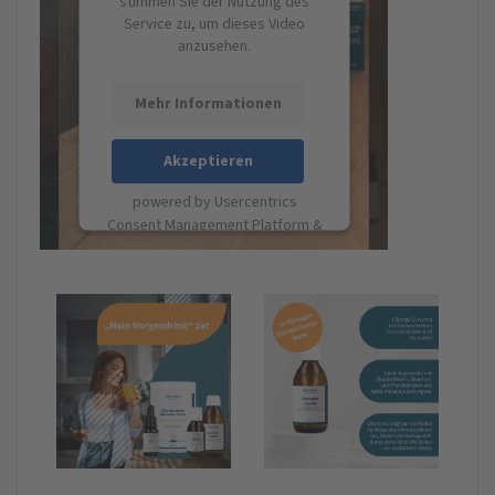
stimmen Sie der Nutzung des
Service zu, um dieses Video
anzusehen.
Mehr Informationen
Akzeptieren
powered by
Usercentrics
Consent Management Platform
&
eRecht24