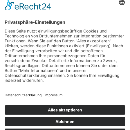
Bankeinzug
Kreditkarte (VISA & MasterCard)
PayPal
Support
Kostenlose Beratung vor und nach dem
Kauf!
Qualität