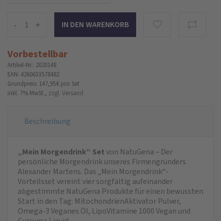
-
+
Vorbestellbar
Artikel-Nr.: 2020148
EAN: 4260633578482
Grundpreis: 147,95 €
pro Set
inkl. 7% MwSt.,
zzgl. Versand
Beschreibung
„Mein Morgendrink“ Set
von NatuGena – Der
persönliche Morgendrink unseres Firmengründers
Alexander Martens. Das „Mein Morgendrink“-
Vorteilsset vereint vier sorgfältig aufeinander
abgestimmte NatuGena Produkte für einen bewussten
Start in den Tag: MitochondrienAktivator Pulver,
Omega-3 Veganes Öl, LipoVitamine 1000 Vegan und
Curcuma Liquid.