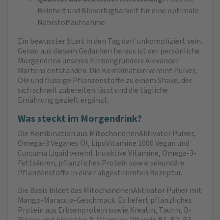
Reinheit und Bioverfügbarkeit für eine optimale
Nährstoffaufnahme
Ein bewusster Start in den Tag darf unkompliziert sein.
Genau aus diesem Gedanken heraus ist der persönliche
Morgendrink unseres Firmengründers Alexander
Martens entstanden. Die Kombination vereint Pulver,
Öle und flüssige Pflanzenstoffe zu einem Shake, der
sich schnell zubereiten lässt und die tägliche
Ernährung gezielt ergänzt.
Was steckt im Morgendrink?
Die Kombination aus MitochondrienAktivator Pulver,
Omega-3 Veganes Öl, LipoVitamine 1000 Vegan und
Curcuma Liquid vereint bioaktive Vitamine, Omega-3-
Fettsäuren, pflanzliches Protein sowie sekundäre
Pflanzenstoffe in einer abgestimmten Rezeptur.
Die Basis bildet das MitochondrienAktivator Pulver mit
Mango-Maracuja-Geschmack. Es liefert pflanzliches
Protein aus Erbsenprotein sowie Kreatin, Taurin, D-
Ribose und bioaktive B-Vitamine. Vitamin B1, B2, B3