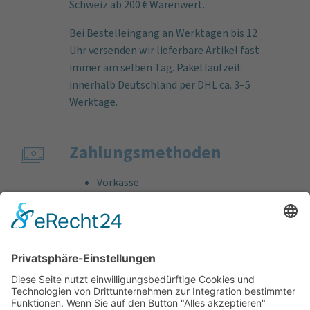
Schweiz ab 200 € Warenwert.
Bei Bestelleingang an Werktagen bis 12
Uhr versenden wir lieferbare Artikel fast
immer am selben Tag. Paketlaufzeit
innerhalb Deutschland per DHL ca. 3–5
Werktage.
Zahlungs­methoden
Vorkasse
Rechnung
Bankeinzug
Kreditkarte (VISA & MasterCard)
PayPal
Support
Kostenlose Beratung vor und nach dem