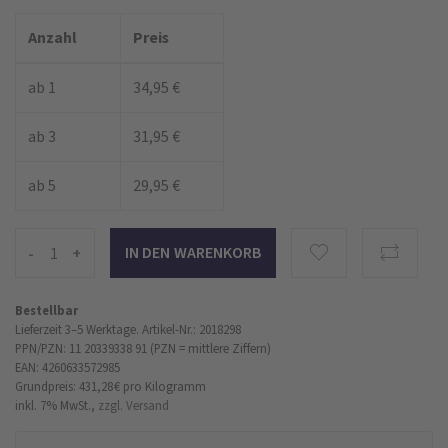
Anzahl
Preis
ab 1
34,95 €
ab 3
31,95 €
ab 5
29,95 €
-
+
Bestellbar
Lieferzeit 3–5 Werktage.
Artikel-Nr.: 2018298
PPN/PZN: 11 20339338 91 (PZN = mittlere Ziffern)
EAN: 4260633572985
Grundpreis: 431,28 €
pro Kilogramm
inkl. 7% MwSt.,
zzgl. Versand