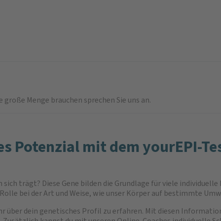
ne große Menge brauchen sprechen Sie uns an.
es Potenzial mit dem yourEPI-Tes
 sich trägt? Diese Gene bilden die Grundlage für viele individuel
 Rolle bei der Art und Weise, wie unser Körper auf bestimmte Umw
hr über dein genetisches Profil zu erfahren. Mit diesen Informati
. Zusätzlich kannst du mit unseren Online-Coaches individuelle S