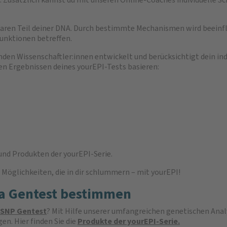
baren Teil deiner DNA. Durch bestimmte Mechanismen wird beeinflu
unktionen betreffen.
den Wissenschaftler:innen entwickelt und berücksichtigt dein indi
 den Ergebnissen deines yourEPI-Tests basieren:
und Produkten der yourEPI-Serie.
 Möglichkeiten, die in dir schlummern – mit yourEPI!
a Gentest bestimmen
 SNP Gentest
? Mit Hilfe unserer umfangreichen genetischen Analy
en. Hier finden Sie die
Produkte der yourEPI-Serie.