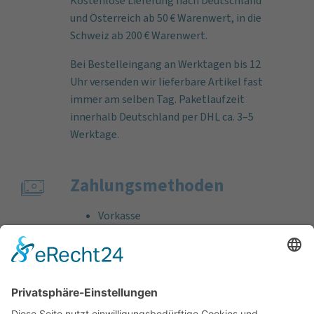
Kostenlose Lieferung nach Deutschland
und Österreich ab 50 € Warenwert, in die
Schweiz ab 200 € Warenwert.
Bei Bestelleingang an Werktagen bis 12
Uhr versenden wir lieferbare Artikel fast
immer am selben Tag. Paketlaufzeit
innerhalb Deutschland per DHL ca. 3–5
Werktage.
Zahlungs­methoden
Vorkasse
Rechnung
Bankeinzug
Kreditkarte (VISA & MasterCard)
PayPal
Support