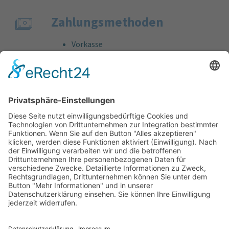
Zahlungs­methoden
Vorkasse
Rechnung
Bankeinzug
Kreditkarte (VISA & MasterCard)
PayPal
Support
Kostenlose Beratung vor und nach dem
Kauf!
Qualität