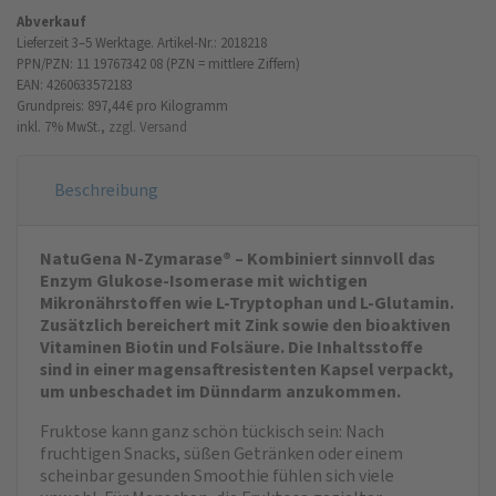
Abverkauf
Lieferzeit 3–5 Werktage.
Artikel-Nr.: 2018218
PPN/PZN: 11 19767342 08 (PZN = mittlere Ziffern)
EAN: 4260633572183
Grundpreis: 897,44 €
pro Kilogramm
inkl. 7% MwSt.,
zzgl. Versand
Beschreibung
NatuGena N-Zymarase® – Kombiniert sinnvoll das
Enzym Glukose-Isomerase mit wichtigen
Mikronährstoffen wie L-Tryptophan und L-Glutamin.
Zusätzlich bereichert mit Zink sowie den bioaktiven
Vitaminen Biotin und Folsäure. Die Inhaltsstoffe
sind in einer magensaftresistenten Kapsel verpackt,
um unbeschadet im Dünndarm anzukommen.
Fruktose kann ganz schön tückisch sein: Nach
fruchtigen Snacks, süßen Getränken oder einem
scheinbar gesunden Smoothie fühlen sich viele