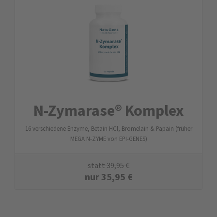
N-Zymarase® Komplex
16 verschiedene Enzyme, Betain HCl, Bromelain & Papain (früher
MEGA N-ZYME von EPI-GENES)
statt
39,95
€
nur
35,95
€