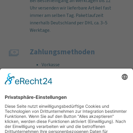
Bei Bestelleingang an Werktagen bis 12
Uhr versenden wir lieferbare Artikel fast
immer am selben Tag. Paketlaufzeit
innerhalb Deutschland per DHL ca. 3–5
Werktage.
Zahlungs­methoden
Vorkasse
Rechnung
Bankeinzug
Kreditkarte (VISA & MasterCard)
PayPal
Support
Kostenlose Beratung vor und nach dem
Kauf!