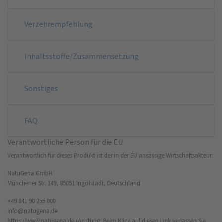
Verzehrempfehlung
Inhaltsstoffe/Zusammensetzung
Sonstiges
FAQ
Verantwortliche Person für die EU
Verantwortlich für dieses Produkt ist der in der EU ansässige Wirtschaftsakteur:
NatuGena GmbH
Münchener Str. 149, 85051 Ingolstadt, Deutschland
+49 841 90 255 000
info@natugena.de
https://www.natugena.de
(Achtung: Beim Klick auf diesen Link verlassen Sie