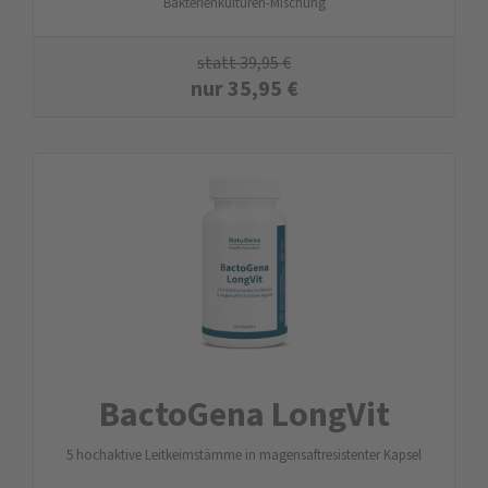
Bakterienkulturen-Mischung
statt
39,95
€
nur
35,95
€
BactoGena LongVit
5 hochaktive Leitkeimstämme in magensaftresistenter Kapsel