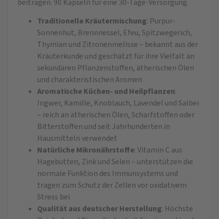
beitragen. 90 Kapseln für eine 30-Tage-Versorgung.
Traditionelle Kräutermischung
: Purpur-
Sonnenhut, Brennnessel, Efeu, Spitzwegerich,
Thymian und Zitronenmelisse – bekannt aus der
Kräuterkunde und geschätzt für ihre Vielfalt an
sekundären Pflanzenstoffen, ätherischen Ölen
und charakteristischen Aromen
Aromatische Küchen- und Heilpflanzen
:
Ingwer, Kamille, Knoblauch, Lavendel und Salbei
– reich an ätherischen Ölen, Scharfstoffen oder
Bitterstoffen und seit Jahrhunderten in
Hausmitteln verwendet
Natürliche Mikronährstoffe
: Vitamin C aus
Hagebutten, Zink und Selen – unterstützen die
normale Funktion des Immunsystems und
tragen zum Schutz der Zellen vor oxidativem
Stress bei
Qualität aus deutscher Herstellung
: Höchste