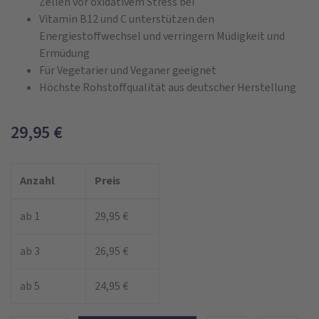
Zellen vor oxidativem Stress bei
Vitamin B12 und C unterstützen den
Energiestoffwechsel und verringern Müdigkeit und
Ermüdung
Für Vegetarier und Veganer geeignet
Höchste Rohstoffqualität aus deutscher Herstellung
29,95
€
Anzahl
Preis
ab 1
29,95 €
ab 3
26,95 €
ab 5
24,95 €