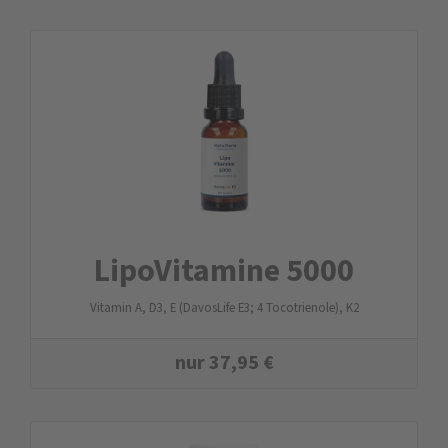
LipoVitamine 5000
Vitamin A, D3, E (DavosLife E3; 4 Tocotrienole), K2
nur
37,95
€