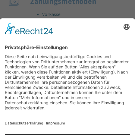
Zahlungs­methoden
Vorkasse
Rechnung
Bankeinzug
Kreditkarte (VISA & MasterCard)
PayPal
Support
Kostenlose Beratung vor und nach dem
Kauf!
Qualität