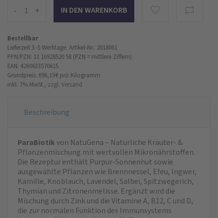
-
+
Bestellbar
Lieferzeit 3–5 Werktage.
Artikel-Nr.: 2018061
PPN/PZN: 11 16928520 58 (PZN = mittlere Ziffern)
EAN: 4260633570615
Grundpreis: 696,19 €
pro Kilogramm
inkl. 7% MwSt.,
zzgl. Versand
Beschreibung
ParaBiotik
von NatuGena – Natürliche Kräuter- &
Pflanzenmischung mit wertvollen Mikronährstoffen.
Die Rezeptur enthält Purpur-Sonnenhut sowie
ausgewählte Pflanzen wie Brennnessel, Efeu, Ingwer,
Kamille, Knoblauch, Lavendel, Salbei, Spitzwegerich,
Thymian und Zitronenmelisse. Ergänzt wird die
Mischung durch Zink und die Vitamine A, B12, C und D,
die zur normalen Funktion des Immunsystems