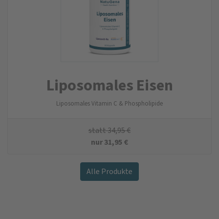
Liposomales Eisen
Liposomales Vitamin C & Phospholipide
statt
34,95
€
nur
31,95
€
Alle Produkte