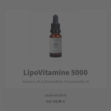
LipoVitamine 5000
Vitamin A, D3, E (DavosLife E3; 4 Tocotrienole), K2
statt
37,95
€
nur
34,95
€