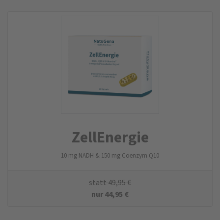
ZellEnergie
10 mg NADH & 150 mg Coenzym Q10
statt
49,95
€
nur
44,95
€