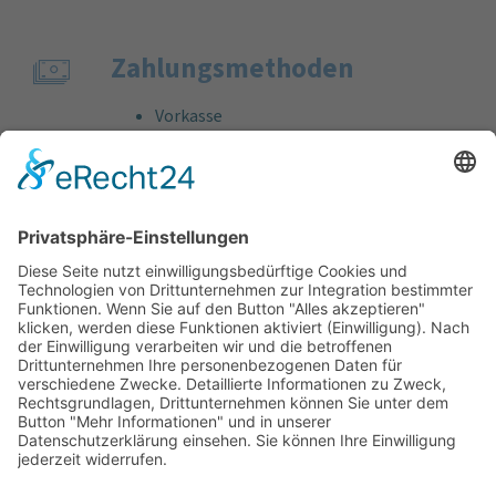
Zahlungs­methoden
Vorkasse
Rechnung
Bankeinzug
Kreditkarte (VISA & MasterCard)
PayPal
Support
Kostenlose Beratung vor und nach dem
Kauf!
Qualität