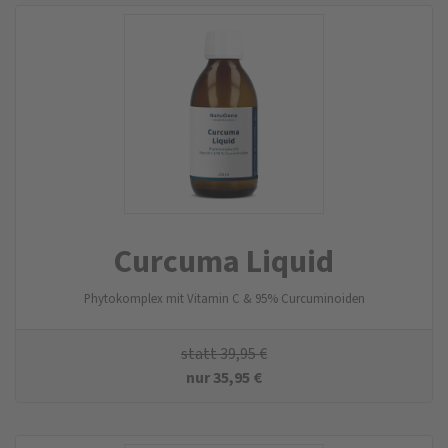
Curcuma Liquid
Phytokomplex mit Vitamin C & 95% Curcuminoiden
statt
39,95
€
nur
35,95
€