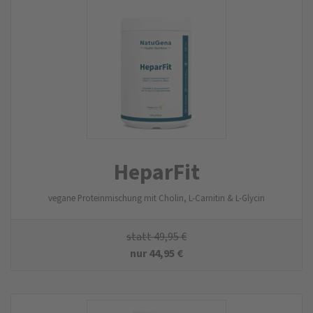
HeparFit
vegane Proteinmischung mit Cholin, L-Carnitin & L-Glycin
statt
49,95
€
nur
44,95
€