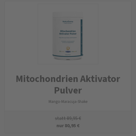
Mitochondrien Aktivator
Pulver
Mango-Maracuja-Shake
statt
89,95
€
nur
80,95
€