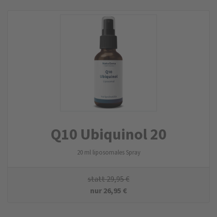
Q10 Ubiquinol 20
20 ml liposomales Spray
statt
29,95
€
nur
26,95
€