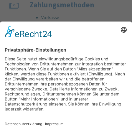
Zahlungs­methoden
Vorkasse
Rechnung
Bankeinzug
Kreditkarte (VISA & MasterCard)
PayPal
Support
Kostenlose Beratung vor und nach dem
Kauf!
Qualität