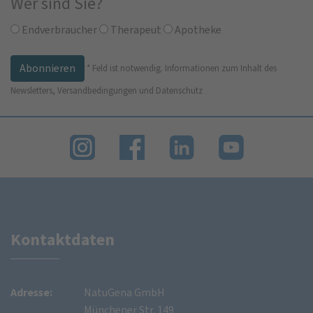
Wer sind Sie?
Endverbraucher
Therapeut
Apotheke
*
Feld ist notwendig.
Informationen zum Inhalt des
Newsletters, Versandbedingungen und Datenschutz
Kontaktdaten
Adresse:
NatuGena GmbH
Münchener Str. 149