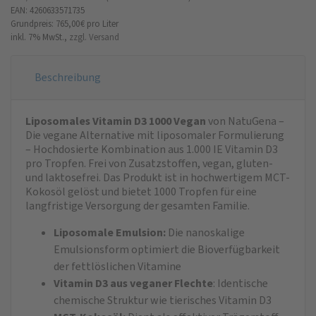
EAN: 4260633571735
Grundpreis: 765,00 €
pro Liter
inkl. 7% MwSt.,
zzgl. Versand
Beschreibung
Liposomales Vitamin D3 1000 Vegan
von NatuGena –
Die vegane Alternative mit liposomaler Formulierung
– Hochdosierte Kombination aus 1.000 IE Vitamin D3
pro Tropfen. Frei von Zusatzstoffen, vegan, gluten-
und laktosefrei. Das Produkt ist in hochwertigem MCT-
Kokosöl gelöst und bietet 1000 Tropfen für eine
langfristige Versorgung der gesamten Familie.
Liposomale Emulsion:
Die nanoskalige
Emulsionsform optimiert die Bioverfügbarkeit
der fettlöslichen Vitamine
Vitamin D3 aus veganer Flechte
: Identische
chemische Struktur wie tierisches Vitamin D3