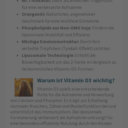
MCT-Kokosöl:
Dient als effektiver Trägerstoff
für eine verbesserte Aufnahme
Orangenöl:
Natürlicher, angenehmer
Geschmack für eine leichtere Einnahme
Phospholipide aus Non-GMO Soja:
Fördern die
liposomale Stabilität und Effizienz
Milchige Emulsionsstruktur:
Durch fein
verteilte Tröpfchen (Tyndall-Effekt) sichtbar
Liposomale Technologie:
Erhöht die
Bioverfügbarkeit um das 2‑Fache im Vergleich zu
herkömmlichen Vitamin-D3-Formen
Warum ist Vitamin D3 wichtig?
Vitamin D3 spielt eine entscheidende
Rolle für die Aufnahme und Verwertung
von Calcium und Phosphor. Es trägt zur Erhaltung
normaler Knochen, Zähne und Muskelfunktion bei und
unterstützt das Immunsystem. Die liposomale
Formulierung verbessert die Aufnahme und sorgt für
eine besonders effiziente Nutzung durch den Körper.