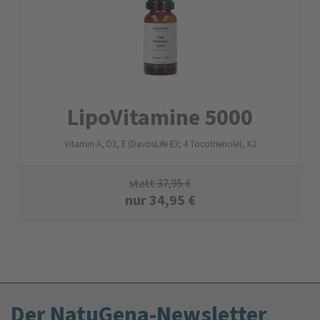
LipoVitamine 5000
Vitamin A, D3, E (DavosLife E3; 4 Tocotrienole), K2
statt
37,95
€
nur
34,95
€
Der NatuGena-Newsletter