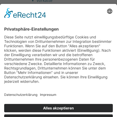
Vorkasse
Rechnung
Bankeinzug
Kreditkarte (VISA & MasterCard)
PayPal
Support
Kostenlose Beratung vor und nach dem
Kauf!
Qualität