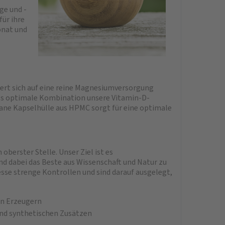
ge und -
ür ihre
onat und
ert sich auf eine reine Magnesiumversorgung
ls optimale Kombination unsere Vitamin-D-
gane Kapselhülle aus HPMC sorgt für eine optimale
oberster Stelle. Unser Ziel ist es
 dabei das Beste aus Wissenschaft und Natur zu
esse strenge Kontrollen und sind darauf ausgelegt,
en Erzeugern
und synthetischen Zusätzen