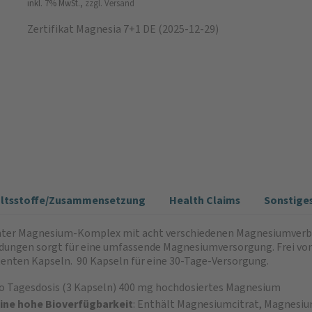
inkl. 7% MwSt.,
zzgl. Versand
Zertifikat Magnesia 7+1 DE (2025-12-29)
altsstoffe/Zusammensetzung
Health Claims
Sonstige
ter Magnesium-Komplex mit acht verschiedenen Magnesiumverb
ngen sorgt für eine umfassende Magnesiumversorgung. Frei von 
tenten Kapseln. 90 Kapseln für eine 30-Tage-Versorgung.
ro Tagesdosis (3 Kapseln) 400 mg hoch­dosiertes Magnesium
ine hohe Bioverfügbarkeit
: Enthält Magnesiumcitrat, Magnesi