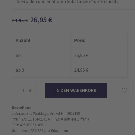
Steroiden und anabolen Substanzen* untersucht.
26,95
€
29,95
€
Anzahl
Preis
ab 1
26,95 €
ab 3
24,95 €
-
+
Bestellbar
Lieferzeit 3–5 Werktage.
Artikel-Nr.: 2018189
PPN/PZN: 11 19442841 67 (PZN = mittlere Ziffern)
EAN: 4260633571896
Grundpreis: 336,88 €
pro Kilogramm