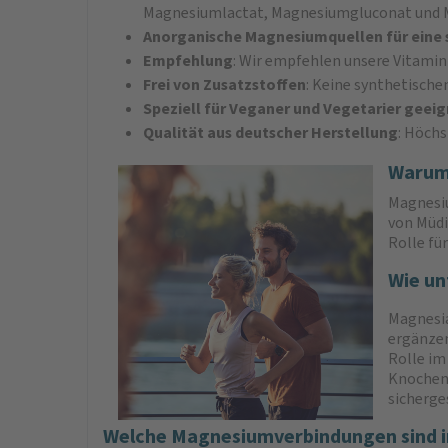
Magnesiumlactat, Magnesiumgluconat und 
Anorganische Magnesiumquellen für eine 
Empfehlung
: Wir empfehlen unsere Vitamin
Frei von Zusatzstoffen
: Keine synthetische
Speziell für Veganer und Vegetarier geei
Qualität aus deutscher Herstellung
: Höch
Warum 
Magnesiu
von Müdi
Rolle fü
Wie un
Magnesia
ergänzen
Rolle im
Knochen.
sicherges
Welche Magnesiumverbindungen sind i