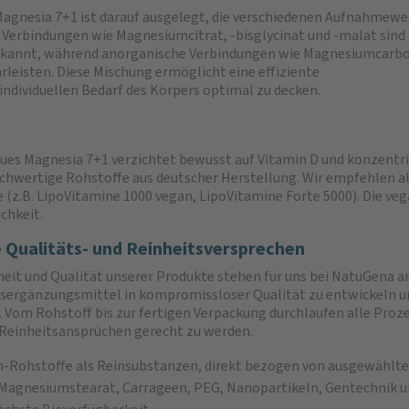
agnesia 7+1 ist darauf ausgelegt, die verschiedenen Aufnahmewe
Verbindungen wie Magnesiumcitrat, -bisglycinat und -malat sind f
bekannt, während anorganische Verbindungen wie Magnesiumcarb
leisten. Diese Mischung ermöglicht eine effiziente
ndividuellen Bedarf des Körpers optimal zu decken.
ues Magnesia 7+1 verzichtet bewusst auf Vitamin D und konzentri
chwertige Rohstoffe aus deutscher Herstellung. Wir empfehlen a
 (z.B. LipoVitamine 1000 vegan, LipoVitamine Forte 5000). Die ve
chkeit.
 Qualitäts- und Reinheitsversprechen
heit und Qualität unserer Produkte stehen für uns bei NatuGena an 
ergänzungsmittel in kompromissloser Qualität zu entwickeln und
. Vom Rohstoff bis zur fertigen Verpackung durchlaufen alle Proz
Reinheitsansprüchen gerecht zu werden.
Rohstoffe als Reinsubstanzen, direkt bezogen von ausgewählt
 Magnesiumstearat, Carrageen, PEG, Nanopartikeln, Gentechnik 