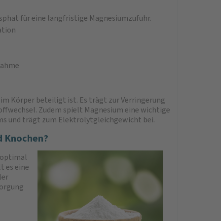
hat für eine langfristige Magnesiumzufuhr.
ation
fnahme
im Körper beteiligt ist. Es trägt zur Verringerung
offwechsel. Zudem spielt Magnesium eine wichtige
ms und trägt zum Elektrolytgleichgewicht bei.
nd Knochen?
 optimal
t es eine
ler
sorgung