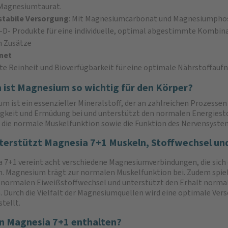
Magnesiumtaurat.
stabile Versorgung
: Mit Magnesiumcarbonat und Magnesiumphosp
-D- Produkte für eine individuelle, optimal abgestimmte Kombin
n Zusätze
gnet
ste Reinheit und Bioverfügbarkeit für eine optimale Nährstoffau
ist Magnesium so wichtig für den Körper?
m ist ein essenzieller Mineralstoff, der an zahlreichen Prozessen 
gkeit und Ermüdung bei und unterstützt den normalen Energiest
r die normale Muskelfunktion sowie die Funktion des Nervensyste
terstützt Magnesia 7+1 Muskeln, Stoffwechsel u
 7+1 vereint acht verschiedene Magnesiumverbindungen, die sich
. Magnesium trägt zur normalen Muskelfunktion bei. Zudem spiel
 normalen Eiweißstoffwechsel und unterstützt den Erhalt norma
 Durch die Vielfalt der Magnesiumquellen wird eine optimale Ver
tellt.
n Magnesia 7+1 enthalten?