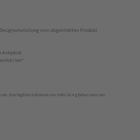
n Designumstellung vom abgebildeten Produkt
n Anhydrat
echsel bei*
in ein. Eine tägliche Aufnahme von mehr als 4 g Betain kann den