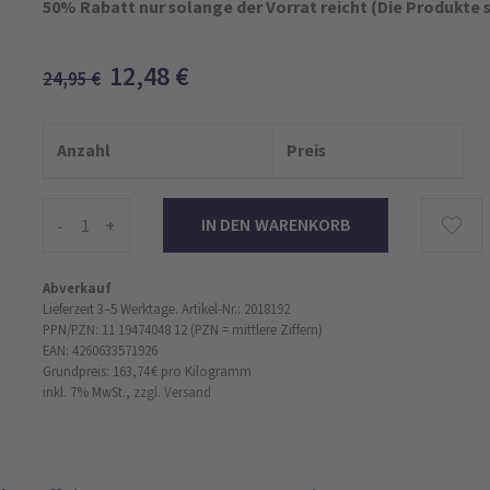
50% Rabatt nur solange der Vorrat reicht (Die Produkte 
12,48
€
24,95
€
Anzahl
Preis
-
+
Abverkauf
Lieferzeit 3–5 Werktage.
Artikel-Nr.: 2018192
PPN/PZN: 11 19474048 12 (PZN = mittlere Ziffern)
EAN: 4260633571926
Grundpreis: 163,74 €
pro Kilogramm
inkl. 7% MwSt.,
zzgl. Versand