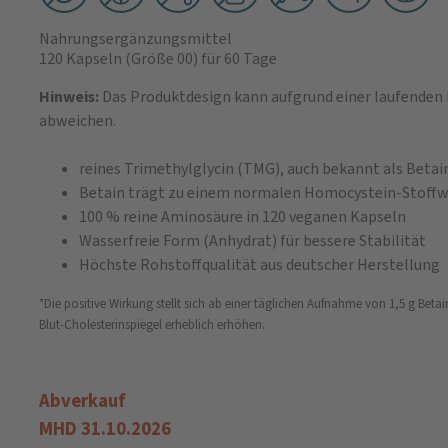
Nahrungsergänzungsmittel
120 Kapseln
(Größe 00)
für 60 Tage
Hinweis:
Das Produktdesign kann aufgrund einer laufende
abweichen.
reines Trimethylglycin (TMG), auch bekannt als Betai
Betain trägt zu einem normalen Homocystein-Stoffw
100 % reine Aminosäure in 120 veganen Kapseln
Wasserfreie Form (Anhydrat) für bessere Stabilität
Höchste Rohstoffqualität aus deutscher Herstellung
*Die positive Wirkung stellt sich ab einer täglichen Aufnahme von 1,5 g Beta
Blut-Cholesterinspiegel erheblich erhöhen.
Abverkauf
MHD 31.10.2026