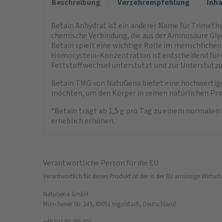
Beschreibung
Verzehrempfehlung
Inh
Betain Anhydrat ist ein anderer Name für Trimethy
chemische Verbindung, die aus der Aminosäure Glyc
Betain spielt eine wichtige Rolle im menschliche
Homocystein-Konzentration ist entscheidend für d
Fettstoffwechsel unterstützt und zur Unterstützu
Betain TMG von NatuGena bietet eine hochwertige Q
möchten, um den Körper in seinen natürlichen Pro
*Betain trägt ab 1,5 g pro Tag zu einem normalen
erheblich erhöhen.
Verantwortliche Person für die EU
Verantwortlich für dieses Produkt ist der in der EU ansässige Wirtsch
NatuGena GmbH
Münchener Str. 149, 85051 Ingolstadt, Deutschland
+49 841 90 255 000