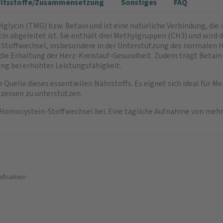
altsstoffe/Zusammensetzung
Sonstiges
FAQ
lglycin (TMG) bzw. Betain und ist eine natürliche Verbindung, die
in abgeleitet ist. Sie enthält drei Methylgruppen (CH3) und wird 
n Stoffwechsel, insbesondere in der Unterstützung des normalen
ie Erhaltung der Herz-Kreislauf-Gesundheit. Zudem trägt Betain 
ng bei erhöhter Leistungsfähigkeit.
uelle dieses essentiellen Nährstoffs. Es eignet sich ideal für M
zessen zu unterstützen.
 Homocystein-Stoffwechsel bei. Eine tägliche Aufnahme von mehr 
aftsakteur: