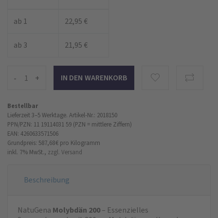
ab 1
22,95 €
ab 3
21,95 €
-
+
Bestellbar
Lieferzeit 3–5 Werktage.
Artikel-Nr.: 2018150
PPN/PZN: 11 19114031 59 (PZN = mittlere Ziffern)
EAN: 4260633571506
Grundpreis: 587,68 €
pro Kilogramm
inkl. 7% MwSt.,
zzgl. Versand
Beschreibung
NatuGena
Molybdän 200
– Essenzielles