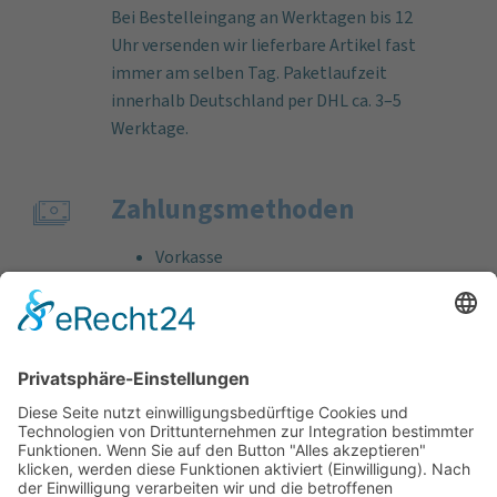
Bei Bestelleingang an Werktagen bis 12
Uhr versenden wir lieferbare Artikel fast
immer am selben Tag. Paketlaufzeit
innerhalb Deutschland per DHL ca. 3–5
Werktage.
Zahlungs­methoden
Vorkasse
Rechnung
Bankeinzug
Kreditkarte (VISA & MasterCard)
PayPal
Support
Kostenlose Beratung vor und nach dem
Kauf!