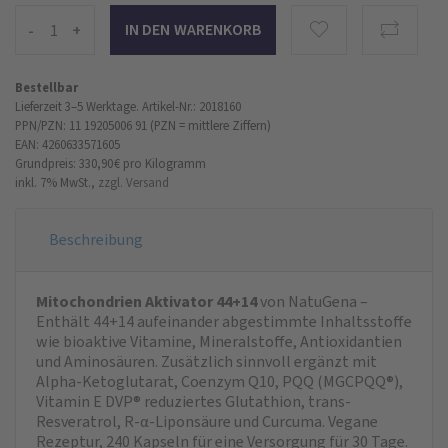
-
+
Bestellbar
Lieferzeit 3–5 Werktage.
Artikel-Nr.: 2018160
PPN/PZN: 11 19205006 91 (PZN = mittlere Ziffern)
EAN: 4260633571605
Grundpreis: 330,90 €
pro Kilogramm
inkl. 7% MwSt.,
zzgl. Versand
Beschreibung
Mitochondrien Aktivator 44+14
von NatuGena –
Enthält 44+14 aufeinander abgestimmte Inhaltsstoffe
wie bioaktive Vitamine, Mineralstoffe, Antioxidantien
und Aminosäuren. Zusätzlich sinnvoll ergänzt mit
Alpha-Ketoglutarat, Coenzym Q10, PQQ (MGCPQQ®),
Vitamin E DVP® reduziertes Glutathion, trans-
Resveratrol, R-α-Liponsäure und Curcuma. Vegane
Rezeptur, 240 Kapseln für eine Versorgung für 30 Tage.