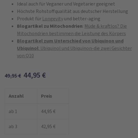
Ideal auch für Veganer und Vegetarier geeignet
Höchste Rohstoffqualität aus deutscher Herstellung
Produkt für
Longevity
und better-aging
Blogartikel zu Mitochondrien
:
Müde & kraftlos? Die
Mitochondrien bestimmen die Leistung des Körpers
Blogartikel zum Unterschied von Ubiquinon und
Ubiquinol
:
Ubiquinol und Ubiquinon-die zwei Gesichter
von Q10
44,95
€
49,95
€
Anzahl
Preis
ab 1
44,95 €
ab 3
42,95 €