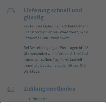
Lieferung schnell und
günstig
Kostenlose Lieferung nach Deutschland
und Österreich ab 50 € Warenwert, in die
Schweiz ab 200 € Warenwert.
Bei Bestelleingang an Werktagen bis 12
Uhr versenden wir lieferbare Artikel fast
immer am selben Tag. Paketlaufzeit
innerhalb Deutschland per DHL ca. 3–5
Werktage.
Zahlungs­methoden
Vorkasse
Rechnung