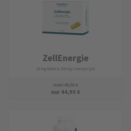
ZellEnergie
10 mg NADH & 150 mg Coenzym Q10
statt
49,95
€
nur
44,95
€