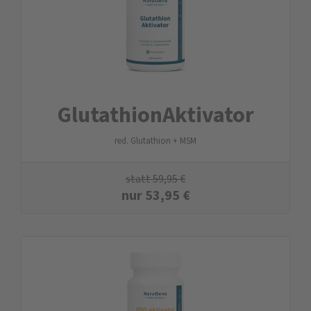
Glutathion­Aktivator
red. Glutathion + MSM
statt
59,95
€
nur
53,95
€