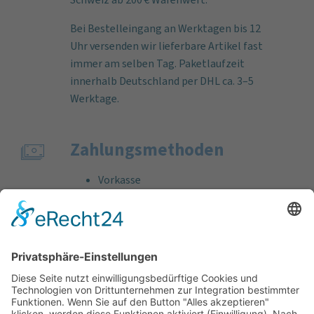
Bei Bestelleingang an Werktagen bis 12
Uhr versenden wir lieferbare Artikel fast
immer am selben Tag. Paketlaufzeit
innerhalb Deutschland per DHL ca. 3–5
Werktage.
Zahlungs­methoden
Vorkasse
Rechnung
Bankeinzug
Kreditkarte (VISA & MasterCard)
PayPal
Support
Kostenlose Beratung vor und nach dem