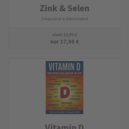
Zink & Selen
Zinkpicolinat & Natriumselenit
statt
19,95
€
nur
17,95
€
Vitamin D