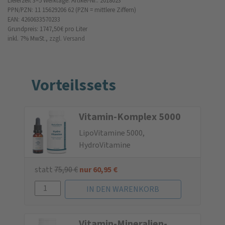
Lieferzeit 3–5 Werktage.
Artikel-Nr.: 2018023
PPN/PZN: 11 15629206 62 (PZN = mittlere Ziffern)
EAN: 4260633570233
Grundpreis: 1747,50 €
pro Liter
inkl. 7% MwSt.,
zzgl. Versand
Vorteilssets
Vitamin-Komplex 5000
LipoVitamine 5000,
HydroVitamine
statt
75,90
€
nur
60,95
€
Vitamin-Mine­ralien-