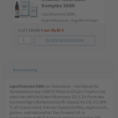
Komplex 5000
LipoVitamine 5000,
HydroVitamine, OrgaMin Pulver
statt
115,85
€
nur
86,95
€
Beschreibung
LipoVitamine 5000
von NatuGena – Hochdosierte
Kombination aus 5.000 IE Vitamin D3 pro Tropfen mit
allen vier fettlöslichen Vitaminen: D3, E (in Form des
hochwertigen Markenrohstoffs DavosLife E3), K2 (MK-
7, all-trans) und A. Frei von Zusatzstoffen, vegetarisch,
gluten- und laktosefrei. Das Produkt ist in
hochwertigem MCT-Kokosöl gelöst und bietet 700