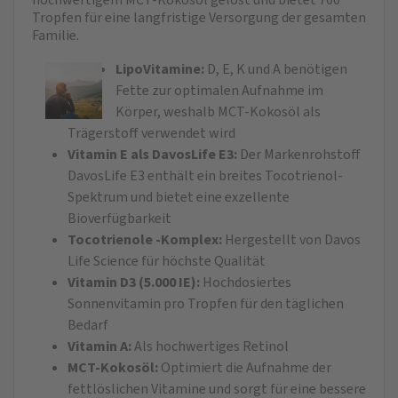
Tropfen für eine langfristige Versorgung der gesamten
Familie.​
LipoVitamine:
D, E, K und A benötigen
Fette zur optimalen Aufnahme im
Körper, weshalb MCT-Kokosöl als
Trägerstoff verwendet wird
Vitamin E als DavosLife E3:
Der Markenrohstoff
DavosLife E3 enthält ein breites Tocotrienol-
Spektrum und bietet eine exzellente
Bioverfügbarkeit
Tocotrienole -Komplex:
Hergestellt von Davos
Life Science für höchste Qualität
Vitamin D3 (5.000 IE):
Hochdosiertes
Sonnenvitamin pro Tropfen für den täglichen
Bedarf
Vitamin A:
Als hochwertiges Retinol
MCT-Kokosöl:
Optimiert die Aufnahme der
fettlöslichen Vitamine und sorgt für eine bessere