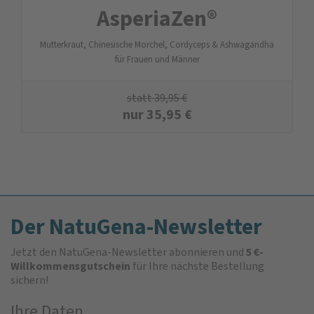
AsperiaZen®
Mutterkraut, Chinesische Morchel, Cordyceps & Ashwagandha
für Frauen und Männer
statt
39,95
€
nur
35,95
€
Der NatuGena-Newsletter
Jetzt den NatuGena-Newsletter abonnieren und
5 €-
Willkommensgutschein
für Ihre nächste Bestellung
sichern!
Ihre Daten