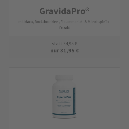
GravidaPro®
mit Maca, Bockshornklee-, Frauenmantel- & Mönchspfeffer-
Extrakt
statt
34,95
€
nur
31,95
€