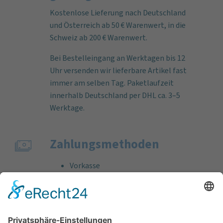
Kostenlose Lieferung nach Deutschland
und Österreich ab 50 € Warenwert, in die
Schweiz ab 200 € Warenwert.
Bei Bestelleingang an Werktagen bis 12
Uhr versenden wir lieferbare Artikel fast
immer am selben Tag. Paketlaufzeit
innerhalb Deutschland per DHL ca. 3–5
Werktage.
Zahlungs­methoden
Vorkasse
Rechnung
Bankeinzug
Kreditkarte (VISA & MasterCard)
PayPal