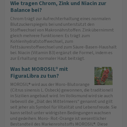
Wie tragen Chrom, Zink und Niacin zur
Balance bei?
Chrom trägt zur Aufrechterhaltung eines normalen
Blutzuckerspiegels bei und unterstützt den
Stoffwechsel von Makronährstoffen. Zink übernimmt
gleich mehrere Funktionen: Es trägt zum
Kohlenhydratstoffwechsel, zum
Fettsäurestoffwechsel und zum Säure-Basen-Haushalt
bei. Niacin (Vitamin B3) ergänzt die Formel, indem es
zur Erhaltung normaler Haut beiträgt.
Was hat MOROSIL® mit
FiguraLibra zu tun?
MOROSIL® wird aus der Moro-Blutorange
(Citrus sinensis L. Osbeck) gewonnen, die traditionell
in Sizilien angebaut wird. Im Volksmund wird sie auch
liebevoll die „Diät des Mittelmeers“ genannt und gilt
seit jeher als Symbol für Vitalität und Lebensfreude. Sie
kann selbst unter widrigsten Bedingungen wachsen
und gedeihen. Moro- Rot-Orange ist wesentlicher
Bestandteil des Mar­kenrohstoffs MOROSIL®. Diese