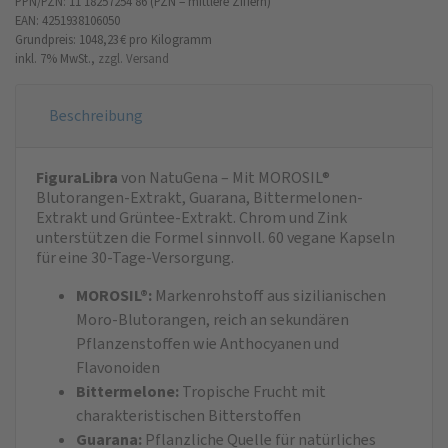
PPN/PZN: 11 18257254 86 (PZN = mittlere Ziffern)
EAN: 4251938106050
Grundpreis: 1048,23 €
pro Kilogramm
inkl. 7% MwSt.,
zzgl. Versand
Beschreibung
FiguraLibra
von NatuGena – Mit MOROSIL®
Blutorangen-Extrakt, Guarana, Bittermelonen-
Extrakt und Grüntee-Extrakt. Chrom und Zink
unterstützen die Formel sinnvoll. 60 vegane Kapseln
für eine 30-Tage-Versorgung.
MOROSIL®:
Markenrohstoff aus sizilianischen
Moro-Blutorangen, reich an sekundären
Pflanzenstoffen wie Anthocyanen und
Flavonoiden
Bittermelone:
Tropische Frucht mit
charakteristischen Bitterstoffen
Guarana:
Pflanzliche Quelle für natürliches