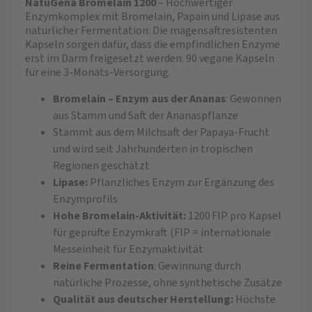
NatuGena Bromelain 1200
– Hochwertiger
Enzymkomplex mit Bromelain, Papain und Lipase aus
natürlicher Fermentation. Die magensaftresistenten
Kapseln sorgen dafür, dass die empfindlichen Enzyme
erst im Darm freigesetzt werden. 90 vegane Kapseln
für eine 3-Monats-Versorgung.
Bromelain – Enzym aus der Ananas
: Gewonnen
aus Stamm und Saft der Ananaspflanze
Stammt aus dem Milchsaft der Papaya-Frucht
und wird seit Jahrhunderten in tropischen
Regionen geschätzt
Lipase:
Pflanzliches Enzym zur Ergänzung des
Enzymprofils
Hohe Bromelain-Aktivität:
1200 FIP pro Kapsel
für geprüfte Enzymkraft (FIP = internationale
Messeinheit für Enzymaktivität
Reine Fermentation
: Gewinnung durch
natürliche Prozesse, ohne synthetische Zusätze
Qualität aus deutscher Herstellung:
Höchste