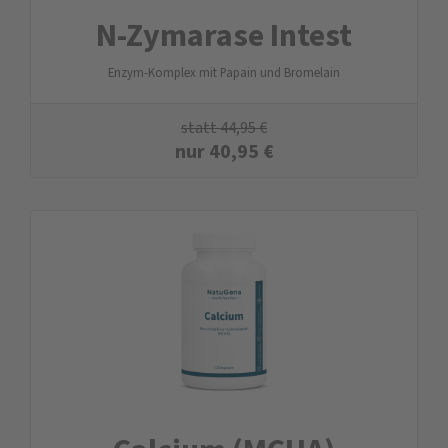
N-Zyma­rase Intest
Enzym-Komplex mit Papain und Bromelain
statt
44,95
€
nur
40,95
€