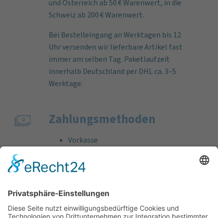
und Österreich ab 50 € Warenwert, in die
Schweiz ab 200 € Warenwert.
Bei Bestelleingang an Werktagen bis 12
Uhr versenden wir lieferbare Artikel fast
immer am selben Tag. Paketlaufzeit
innerhalb Deutschland per DHL ca. 3–5
Werktage.
Zahlungs­methoden
Vorkasse
Rechnung
Bankeinzug
Kreditkarte (VISA & MasterCard)
PayPal
Support