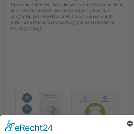
Um sicherzustellen, dass die wertvollen Proteine nicht
durch Hitze zerstört werden, wird das Colostrum
sorgfältig gefriergetrocknet. Colostrum ist durch
natürliche Milchzuckerspaltung nahezu laktosefrei
(<0.01 g/100 g).