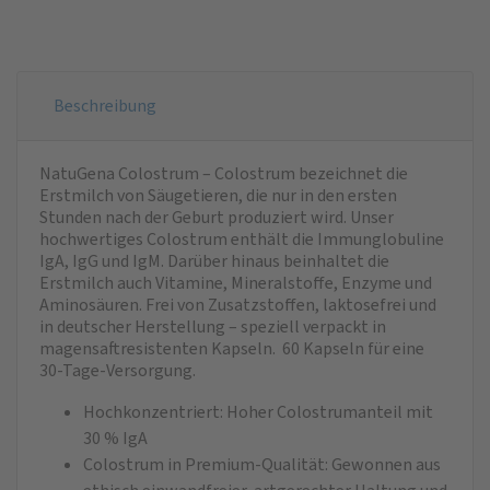
Beschreibung
NatuGena Colostrum – Colostrum bezeichnet die
Erstmilch von Säugetieren, die nur in den ersten
Stunden nach der Geburt produziert wird. Unser
hochwertiges Colostrum enthält die Immunglobuline
IgA, IgG und IgM. Darüber hinaus beinhaltet die
Erstmilch auch Vitamine, Mineralstoffe, Enzyme und
Aminosäuren. Frei von Zusatzstoffen, laktosefrei und
in deutscher Herstellung – speziell verpackt in
magensaftresistenten Kapseln. 60 Kapseln für eine
30-Tage-Versorgung.
Hochkonzentriert: Hoher Colostrumanteil mit
30 % IgA
Colostrum in Premium-Qualität: Gewonnen aus