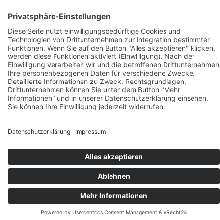
Verzehrempfehlung
Inhaltsstoffe/Zusammensetzung
Sonstiges
FAQ