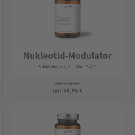
Nukleotid-Modulator
5 Nukleotide, red. Glutathion & Q10
statt
64,95
€
nur
58,95
€