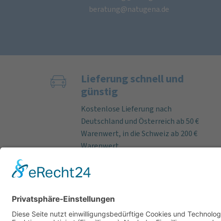
beratung@natugena.de
Lieferung schnell und
günstig
Kostenlose Lieferung nach
Deutschland und Österreich ab 50 €
Warenwert, in die Schweiz ab 200 €
Warenwert.
Bei Bestelleingang an Werktagen
bis 12 Uhr versenden wir lieferbare
Artikel fast immer am selben Tag.
Paketlaufzeit innerhalb
Deutschland per DHL ca. 3–5