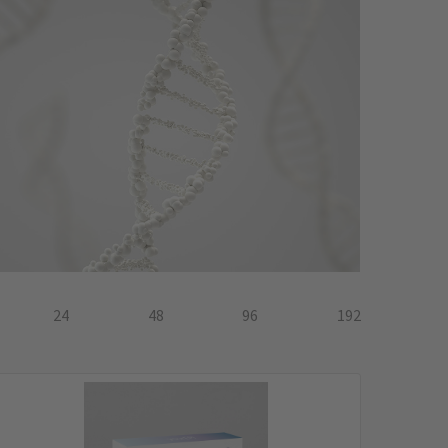
24
48
96
192