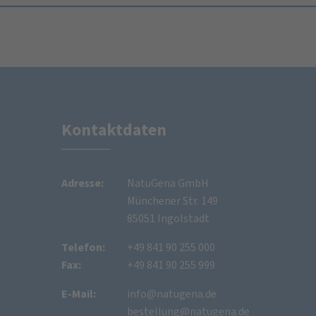
Kontaktdaten
Adresse:
NatuGena GmbH
Münchener Str. 149
85051 Ingolstadt
Telefon:
+49 841 90 255 000
Fax:
+49 841 90 255 999
E-Mail:
info@natugena.de
bestellung@natugena.de