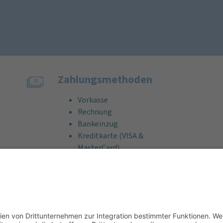
Zahlungs­methoden
Vorkasse
Rechnung
Bankeinzug
Kreditkarte (VISA &
MasterCard)
PayPal
Support
Kostenlose Beratung vor und nach
dem Kauf!