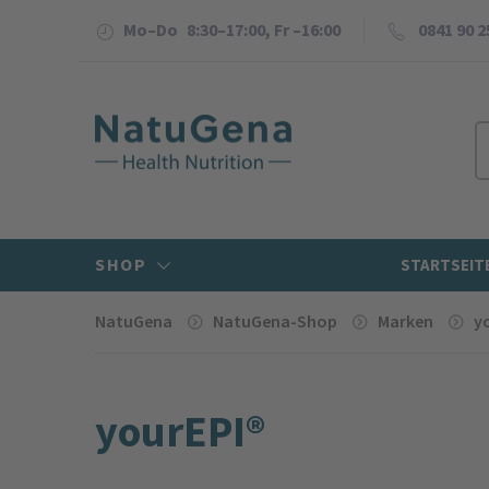
Mo–Do 8:30–17:00, Fr –16:00
0841 90 2
SHOP
STARTSEIT
NatuGena
NatuGena-Shop
Marken
y
yourEPI®