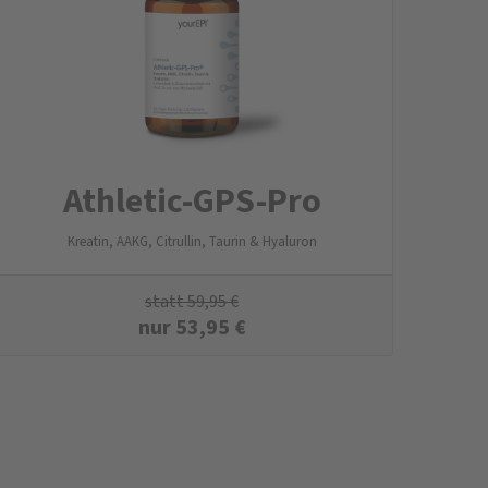
Athletic-GPS-Pro
Kreatin, AAKG, Citrullin, Taurin & Hyaluron
statt
59,95
€
nur
53,95
€