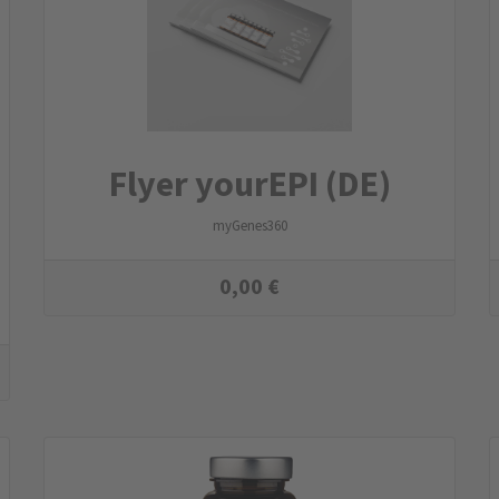
Flyer yourEPI (DE)
myGenes360
0,00
€