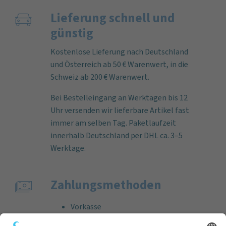
Lieferung schnell und
günstig
Kostenlose Lieferung nach Deutschland
und Österreich ab 50 € Warenwert, in die
Schweiz ab 200 € Warenwert.
Bei Bestelleingang an Werktagen bis 12
Uhr versenden wir lieferbare Artikel fast
immer am selben Tag. Paketlaufzeit
innerhalb Deutschland per DHL ca. 3–5
Werktage.
Zahlungs­methoden
Vorkasse
Rechnung