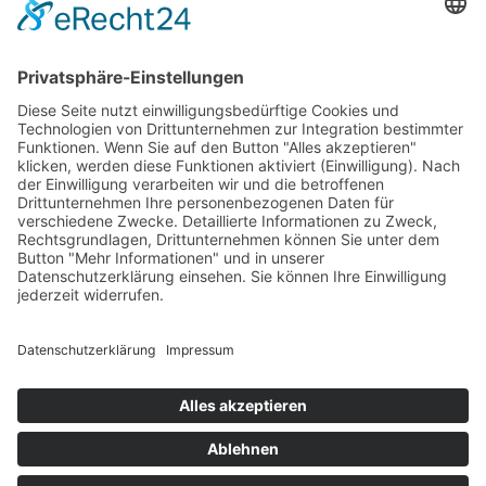
Bankeinzug
Kreditkarte (VISA & MasterCard)
PayPal
Support
Kostenlose Beratung vor und nach dem
Kauf!
Qualität