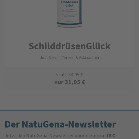
SchilddrüsenGlück
Jod, Selen, L-Tyrosin & Astaxanthin
statt
34,95
€
nur
31,95
€
Der NatuGena-Newsletter
Jetzt den NatuGena-Newsletter abonnieren und
5 €-