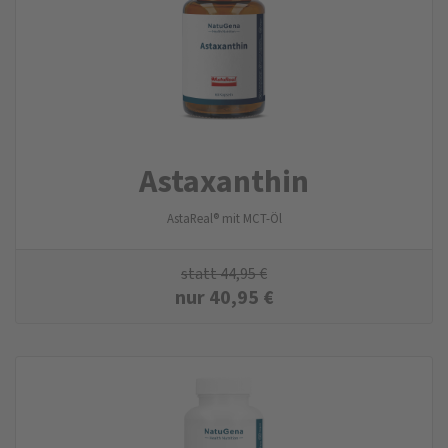
Astaxanthin
AstaReal® mit MCT-Öl
statt
44,95
€
nur
40,95
€