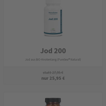
Jod 200
Jod aus BIO-Knotentang (PureSea® Natural)
statt
27,95
€
nur
25,95
€