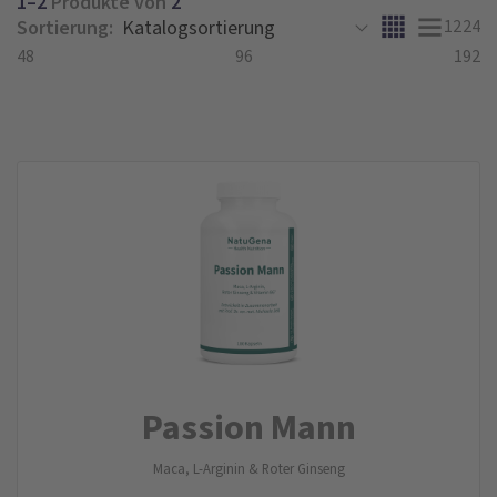
1–2
Produkte von
2
Sortierung:
12
24
48
96
192
Passion Mann
Maca, L-Arginin & Roter Ginseng