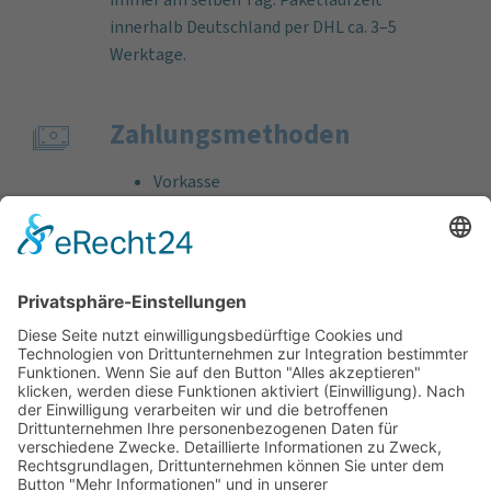
innerhalb Deutschland per DHL ca. 3–5
Werktage.
Zahlungs­methoden
Vorkasse
Rechnung
Bankeinzug
Kreditkarte (VISA & MasterCard)
PayPal
Support
Kostenlose Beratung vor und nach dem
Kauf!
Qualität