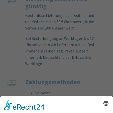
günstig
Kostenlose Lieferung nach Deutschland
und Österreich ab 50 € Warenwert, in die
Schweiz ab 200 € Warenwert.
Bei Bestelleingang an Werktagen bis 12
Uhr versenden wir lieferbare Artikel fast
immer am selben Tag. Paketlaufzeit
innerhalb Deutschland per DHL ca. 3–5
Werktage.
Zahlungs­methoden
Vorkasse
Rechnung
Bankeinzug
Kreditkarte (VISA & MasterCard)