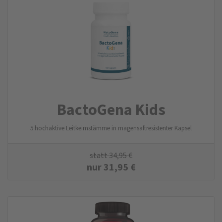
BactoGena Kids
5 hochaktive Leitkeimstämme in magensaftresistenter Kapsel
statt
34,95
€
nur
31,95
€