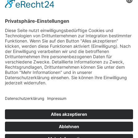
Bankeinzug
Kreditkarte (VISA & MasterCard)
PayPal
Support
Kostenlose Beratung vor und nach dem
Kauf!
Qualität