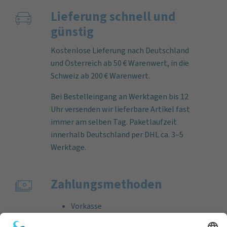
Lieferung schnell und
günstig
Kostenlose Lieferung nach Deutschland
und Österreich ab 50 € Warenwert, in die
Schweiz ab 200 € Warenwert.
Bei Bestelleingang an Werktagen bis 12
Uhr versenden wir lieferbare Artikel fast
immer am selben Tag. Paketlaufzeit
innerhalb Deutschland per DHL ca. 3–5
Werktage.
Zahlungs­methoden
Vorkasse
Rechnung