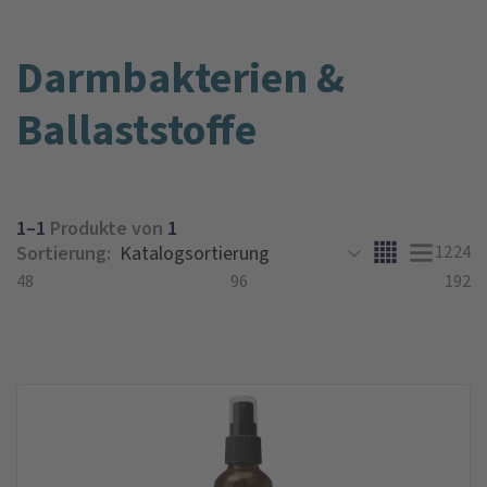
Darmbakterien &
Ballaststoffe
1–1
Produkte von
1
Sortierung:
12
24
48
96
192