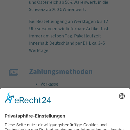
und Österreich ab 50 € Warenwert, in die
Schweiz ab 200 € Warenwert.
Bei Bestelleingang an Werktagen bis 12
Uhr versenden wir lieferbare Artikel fast
immer am selben Tag. Paketlaufzeit
innerhalb Deutschland per DHL ca. 3–5
Werktage.
Zahlungs­methoden
Vorkasse
Rechnung
Bankeinzug
Kreditkarte (VISA & MasterCard)
PayPal
Support