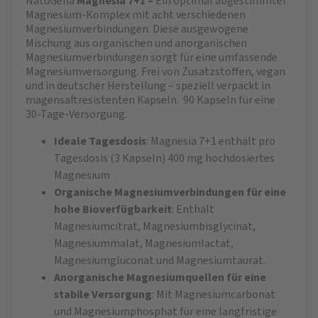
NatuGena
Magnesia 7+1 –
Ein optimal abgestimmter
Magnesium-Komplex mit acht verschiedenen
Magnesiumverbindungen. Diese ausgewogene
Mischung aus organischen und anorganischen
Magnesiumverbindungen sorgt für eine umfassende
Magnesiumversorgung. Frei von Zusatzstoffen, vegan
und in deutscher Herstellung – speziell verpackt in
magensaftresistenten Kapseln. 90 Kapseln für eine
30-Tage-Versorgung.
Ideale Tagesdosis
: Magnesia 7+1 enthält pro
Tagesdosis (3 Kapseln) 400 mg hoch­dosiertes
Magnesium
Organische Magnesiumverbindungen für eine
hohe Bioverfügbarkeit
: Enthält
Magnesiumcitrat, Magnesiumbisglycinat,
Magnesiummalat, Magnesiumlactat,
Magnesiumgluconat und Magnesiumtaurat.
Anorganische Magnesiumquellen für eine
stabile Versorgung
: Mit Magnesiumcarbonat
und Magnesiumphosphat für eine langfristige