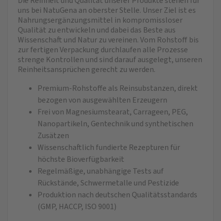
Die Reinheit und Qualität unserer Produkte stehen für
uns bei NatuGena an oberster Stelle. Unser Ziel ist es
Nahrungsergänzungsmittel in kompromissloser
Qualität zu entwickeln und dabei das Beste aus
Wissenschaft und Natur zu vereinen. Vom Rohstoff bis
zur fertigen Verpackung durchlaufen alle Prozesse
strenge Kontrollen und sind darauf ausgelegt, unseren
Reinheitsansprüchen gerecht zu werden.
Premium-Rohstoffe als Reinsubstanzen, direkt
bezogen von ausgewählten Erzeugern
Frei von Magnesiumstearat, Carrageen, PEG,
Nanopartikeln, Gentechnik und synthetischen
Zusätzen
Wissenschaftlich fundierte Rezepturen für
höchste Bioverfügbarkeit
Regelmäßige, unabhängige Tests auf
Rückstände, Schwermetalle und Pestizide
Produktion nach deutschen Qualitätsstandards
(GMP, HACCP, ISO 9001)