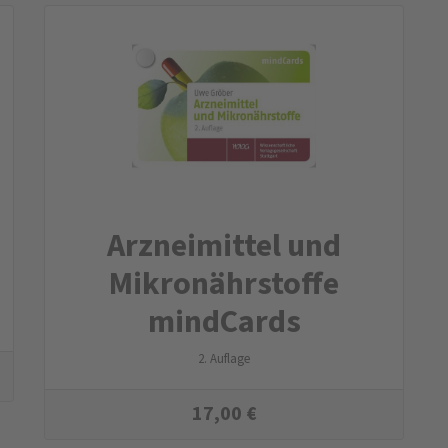
Arznei­mittel und
Mikro­nähr­stoffe
mindCards
2. Auflage
17,00
€