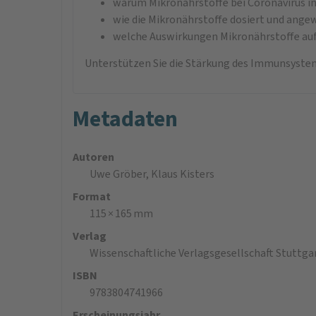
warum Mikronährstoffe bei Coronavirus 
wie die Mikronährstoffe dosiert und ang
welche Auswirkungen Mikronährstoffe au
Unterstützen Sie die Stärkung des Immunsyste
Metadaten
Autoren
Uwe Gröber, Klaus Kisters
Format
115 × 165 mm
Verlag
Wissenschaftliche Verlagsgesellschaft Stuttga
ISBN
9783804741966
Erscheinungsjahr