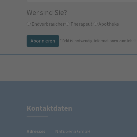
Wer sind Sie?
Endverbraucher
Therapeut
Apotheke
*
Feld ist notwendig.
Informationen zum Inhalt
Kontaktdaten
Adresse:
NatuGena GmbH