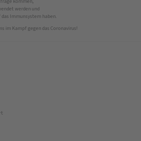
infrage kommen,
ewendet werden und
f das Immunsystem haben.
ms im Kampf gegen das Coronavirus!
rt