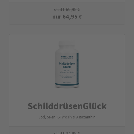
statt
69,95
€
nur
64,95
€
SchilddrüsenGlück
Jod, Selen, L-Tyrosin & Astaxanthin
statt
34,95
€