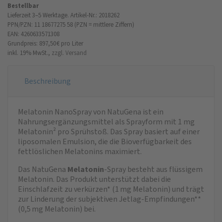
Bestellbar
Lieferzeit 3–5 Werktage.
Artikel-Nr.: 2018262
PPN/PZN: 11 18677275 58 (PZN = mittlere Ziffern)
EAN: 4260633571308
Grundpreis: 897,50 €
pro Liter
inkl. 19% MwSt.,
zzgl. Versand
Beschreibung
Melatonin NanoSpray von NatuGena ist ein
Nahrungsergänzungsmittel als Sprayform mit 1 mg
Melatonin² pro Sprühstoß. Das Spray basiert auf einer
liposomalen Emulsion, die die Bioverfügbarkeit des
fettlöslichen Melatonins maximiert.
Das NatuGena
Melatonin
-Spray besteht aus flüssigem
Melatonin. Das Produkt unterstützt dabei die
Einschlafzeit zu verkürzen* (1 mg Melatonin) und trägt
zur Linderung der subjektiven Jetlag-Empfindungen**
(0,5 mg Melatonin) bei.