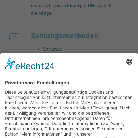
innerhalb Deutschland per DHL ca. 3–5
Werktage.
Zahlungs­methoden
Vorkasse
Rechnung
Bankeinzug
Kreditkarte (VISA & MasterCard)
PayPal
Support
Kostenlose Beratung vor und nach dem
Kauf!
Qualität