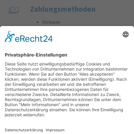
Zahlungs­methoden
Vorkasse
Rechnung
Bankeinzug
Kreditkarte (VISA & MasterCard)
PayPal
Support
Kostenlose Beratung vor und nach dem
Kauf!
Qualität