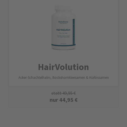
HairVolution
Acker-Schachtelhalm, Bockshornkleesamen & Kürbissamen
statt
49,95
€
nur
44,95
€