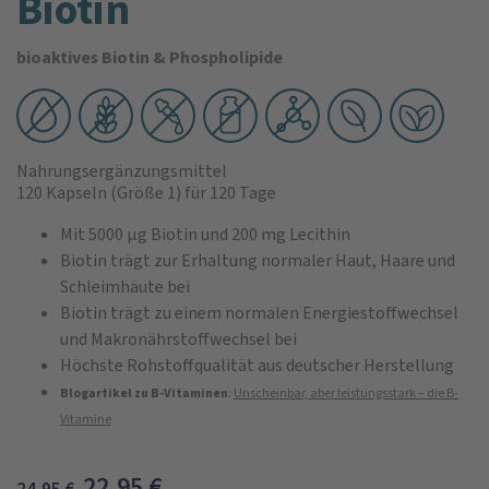
Biotin
bioaktives Biotin & Phospholipide
Nahrungsergänzungsmittel
120 Kapseln
(Größe 1)
für 120 Tage
Mit 5000 µg Biotin und 200 mg Lecithin
Biotin trägt zur Erhaltung normaler Haut, Haare und
Schleimhäute bei
Biotin trägt zu einem normalen Energiestoffwechsel
und Makronährstoffwechsel bei
Höchste Rohstoffqualität aus deutscher Herstellung
Blogartikel zu B-Vitaminen
:
Unscheinbar, aber leistungsstark – die B-
Vitamine
22,95
€