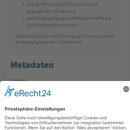
wie die Mikronährstoffe dosiert und
angewendet werden und
welche Auswirkungen Mikronährstoffe auf
das Immunsystem haben.
Unterstützen Sie die Stärkung des Immunsystems
im Kampf gegen das Coronavirus!
Metadaten
Autoren
Uwe Gröber, Klaus Kisters
Format
115 × 165 mm
Verlag
Wissenschaftliche Verlagsgesellschaft Stuttgart
ISBN