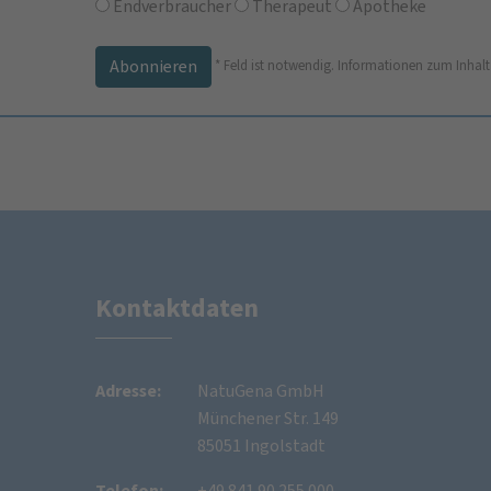
Endverbraucher
Therapeut
Apotheke
*
Feld ist notwendig.
Informationen zum Inhalt
Kontaktdaten
Adresse:
NatuGena GmbH
Münchener Str. 149
85051 Ingolstadt
Telefon:
+49 841 90 255 000