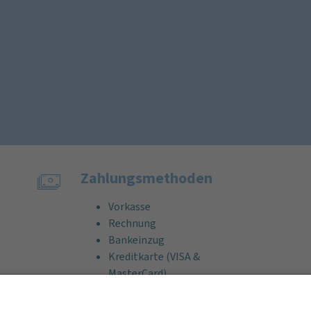
Zahlungs­methoden
Vorkasse
Rechnung
Bankeinzug
Kreditkarte (VISA &
MasterCard)
PayPal