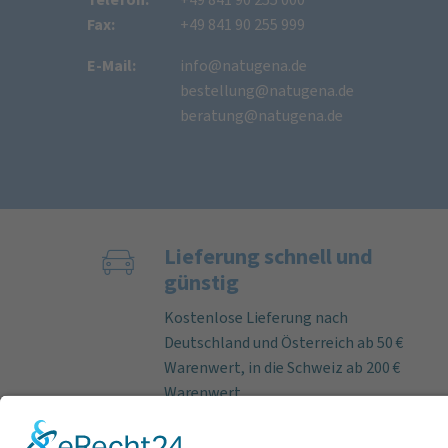
Fax:
+49 841 90 255 999
E-Mail:
info@natugena.de
bestellung@natugena.de
beratung@natugena.de
Lieferung schnell und
günstig
Kostenlose Lieferung nach
Deutschland und Österreich ab 50 €
Warenwert, in die Schweiz ab 200 €
Warenwert.
Bei Bestelleingang an Werktagen