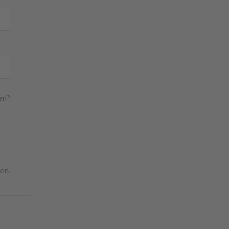
en?
en.