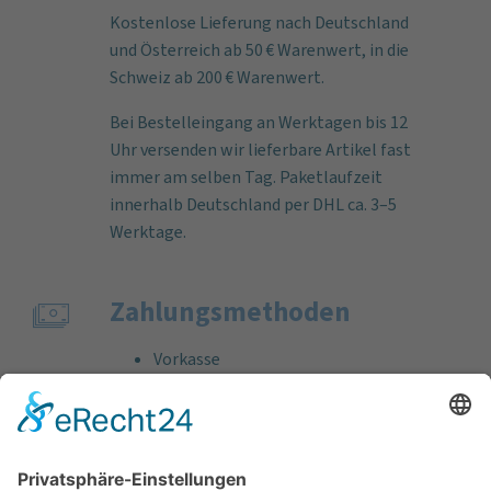
Kostenlose Lieferung nach Deutschland
und Österreich ab 50 € Warenwert, in die
Schweiz ab 200 € Warenwert.
Bei Bestelleingang an Werktagen bis 12
Uhr versenden wir lieferbare Artikel fast
immer am selben Tag. Paketlaufzeit
innerhalb Deutschland per DHL ca. 3–5
Werktage.
Zahlungs­methoden
Vorkasse
Rechnung
Bankeinzug
Kreditkarte (VISA & MasterCard)
PayPal