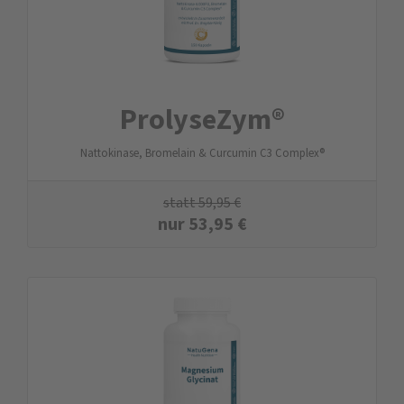
ProlyseZym®
Nattokinase, Bromelain & Curcumin C3 Complex®
statt
59,95
€
nur
53,95
€