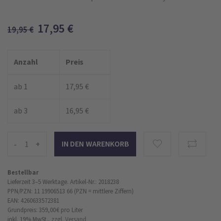
17,95
€
19,95
€
Anzahl
Preis
ab 1
17,95 €
ab 3
16,95 €
-
+
Bestellbar
Lieferzeit 3–5 Werktage.
Artikel-Nr.: 2018238
PPN/PZN: 11 19906513 66 (PZN = mittlere Ziffern)
EAN: 4260633572381
Grundpreis: 359,00 €
pro Liter
inkl. 19% MwSt.,
zzgl. Versand