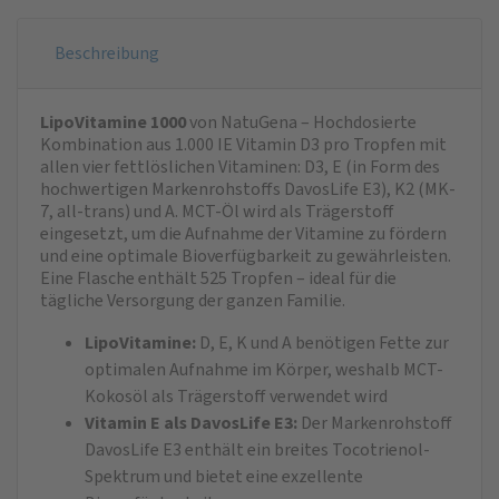
Beschreibung
LipoVitamine 1000
von NatuGena – Hochdosierte
Kombination aus 1.000 IE Vitamin D3 pro Tropfen mit
allen vier fettlöslichen Vitaminen: D3, E (in Form des
hochwertigen Markenrohstoffs DavosLife E3), K2 (MK-
7, all-trans) und A. MCT-Öl wird als Trägerstoff
eingesetzt, um die Aufnahme der Vitamine zu fördern
und eine optimale Bioverfügbarkeit zu gewährleisten.
Eine Flasche enthält 525 Tropfen – ideal für die
tägliche Versorgung der ganzen Familie.
LipoVitamine:
D, E, K und A benötigen Fette zur
optimalen Aufnahme im Körper, weshalb MCT-
Kokosöl als Trägerstoff verwendet wird
Vitamin E als DavosLife E3:
Der Markenrohstoff
DavosLife E3 enthält ein breites Tocotrienol-
Spektrum und bietet eine exzellente