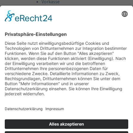
Vorkasse
Rechnung
Bankeinzug
Kreditkarte (VISA & MasterCard)
PayPal
Support
Kostenlose Beratung vor und nach dem
Kauf!
Qualität