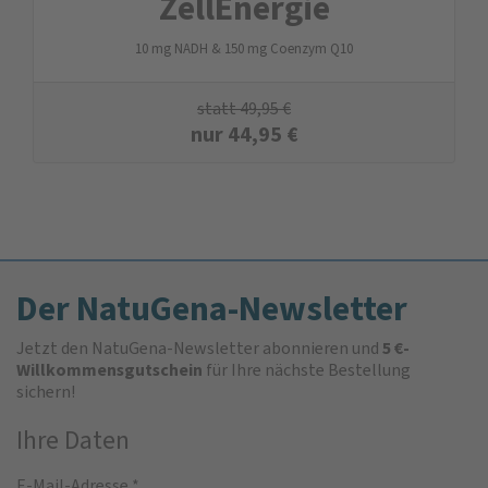
ZellEnergie
10 mg NADH & 150 mg Coenzym Q10
statt
49,95
€
nur
44,95
€
Der NatuGena-Newsletter
Jetzt den NatuGena-Newsletter abonnieren und
5 €-
Willkommensgutschein
für Ihre nächste Bestellung
sichern!
Ihre Daten
E-Mail-Adresse
*