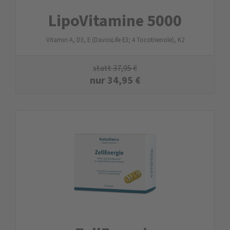
LipoVitamine 5000
Vitamin A, D3, E (DavosLife E3; 4 Tocotrienole), K2
statt
37,95
€
nur
34,95
€