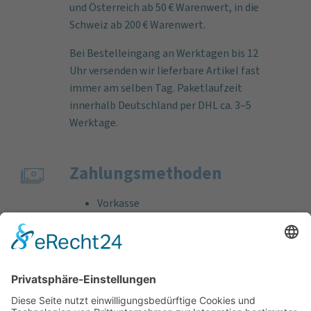
und Österreich ab 50 € Warenwert, in die
Schweiz ab 200 € Warenwert.
Bei Bestelleingang an Werktagen bis 12
Uhr versenden wir lieferbare Artikel fast
immer am selben Tag. Paketlaufzeit
innerhalb Deutschland per DHL ca. 3–5
Werktage.
Zahlungs­methoden
Vorkasse
Rechnung
Bankeinzug
Kreditkarte (VISA & MasterCard)
PayPal
Support