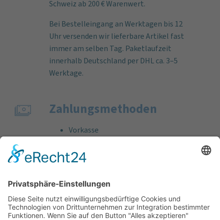
Schweiz ab 200 € Warenwert.
Bei Bestelleingang an Werktagen bis 12
Uhr versenden wir lieferbare Artikel fast
immer am selben Tag. Paketlaufzeit
innerhalb Deutschland per DHL ca. 3–5
Werktage.
Zahlungs­methoden
Vorkasse
Rechnung
Bankeinzug
Kreditkarte (VISA & MasterCard)
PayPal
Support
Kostenlose Beratung vor und nach dem