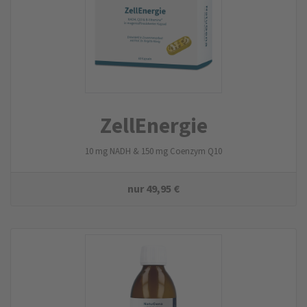
ZellEnergie
10 mg NADH & 150 mg Coenzym Q10
nur
49,95
€