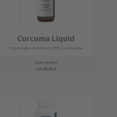
Curcuma Liquid
Phytokomplex mit Vitamin C & 95% Curcuminoiden
statt
39,95
€
nur
35,95
€