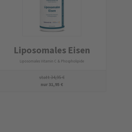
Liposomales Eisen
Liposomales Vitamin C & Phospholipide
statt
34,95
€
nur
31,95
€