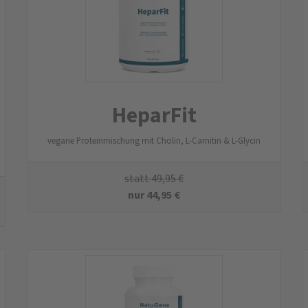
HeparFit
vegane Proteinmischung mit Cholin, L-Carnitin & L-Glycin
statt
49,95
€
nur
44,95
€