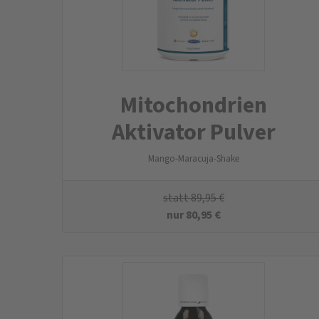
Mitochondrien
Aktivator Pulver
Mango-Maracuja-Shake
statt
89,95
€
nur
80,95
€