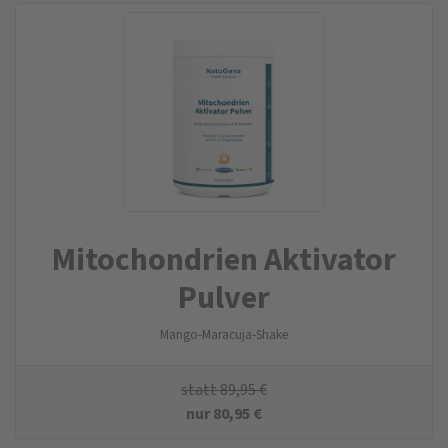
Mitochondrien Aktivator
Pulver
Mango-Maracuja-Shake
statt
89,95
€
nur
80,95
€