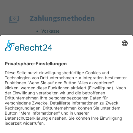
Zahlungs­methoden
Vorkasse
Rechnung
Bankeinzug
Kreditkarte (VISA & MasterCard)
PayPal
Support
Kostenlose Beratung vor und nach dem
Kauf!
Qualität