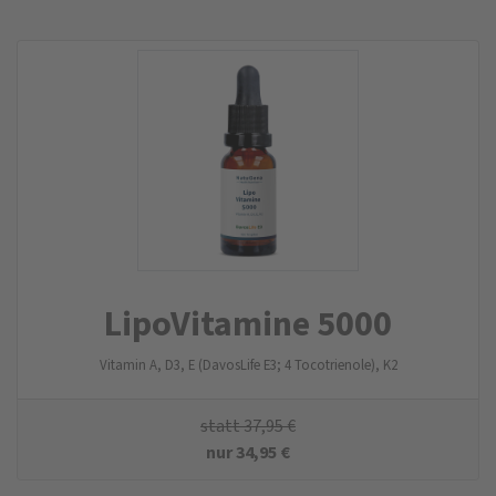
LipoVitamine 5000
Vitamin A, D3, E (DavosLife E3; 4 Tocotrienole), K2
statt
37,95
€
nur
34,95
€