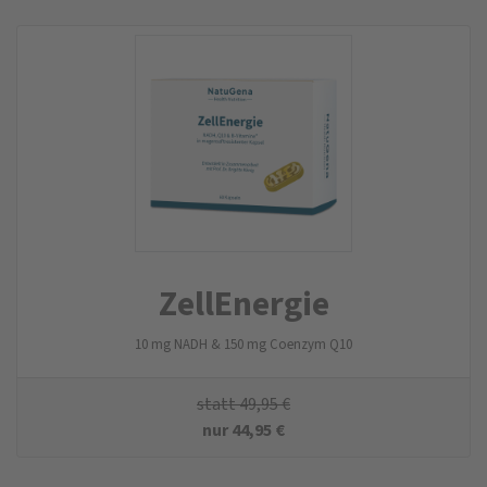
ZellEnergie
10 mg NADH & 150 mg Coenzym Q10
statt
49,95
€
nur
44,95
€