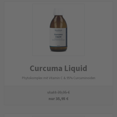
Curcuma Liquid
Phytokomplex mit Vitamin C & 95% Curcuminoiden
statt
39,95
€
nur
35,95
€