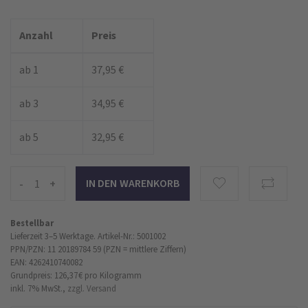
Anzahl
Preis
ab 1
37,95 €
ab 3
34,95 €
ab 5
32,95 €
-
+
Bestellbar
Lieferzeit 3–5 Werktage.
Artikel-Nr.: 5001002
PPN/PZN: 11 20189784 59 (PZN = mittlere Ziffern)
EAN: 4262410740082
Grundpreis: 126,37 €
pro Kilogramm
inkl. 7% MwSt.,
zzgl. Versand