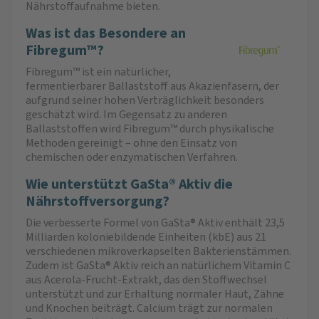
Nährstoffaufnahme bieten.
Was ist das Besondere an
Fibregum™?
Fibregum™ ist ein natürlicher,
fermentierbarer Ballaststoff aus Akazienfasern, der
aufgrund seiner hohen Verträglichkeit besonders
geschätzt wird. Im Gegensatz zu anderen
Ballaststoffen wird Fibregum™ durch physikalische
Methoden gereinigt – ohne den Einsatz von
chemischen oder enzymatischen Verfahren.
Wie unterstützt GaSta® Aktiv die
Nährstoffversorgung?
Die verbesserte Formel von GaSta® Aktiv enthält 23,5
Milliarden koloniebildende Einheiten (kbE) aus 21
verschiedenen mikroverkapselten Bakterienstämmen.
Zudem ist GaSta® Aktiv reich an natürlichem Vitamin C
aus Acerola-Frucht-Extrakt, das den Stoffwechsel
unterstützt und zur Erhaltung normaler Haut, Zähne
und Knochen beiträgt. Calcium trägt zur normalen