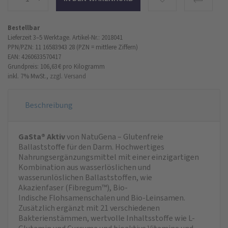
Bestellbar
Lieferzeit 3–5 Werktage.
Artikel-Nr.: 2018041
PPN/PZN: 11 16583943 28 (PZN = mittlere Ziffern)
EAN: 4260633570417
Grundpreis: 106,63 €
pro Kilogramm
inkl. 7% MwSt.,
zzgl. Versand
Beschreibung
GaSta® Aktiv
von NatuGena – Glutenfreie
Ballaststoffe für den Darm. Hochwertiges
Nahrungsergänzungsmittel mit einer einzigartigen
Kombination aus wasserlöslichen und
wasserunlöslichen Ballaststoffen, wie
Akazienfaser (Fibregum™), Bio-
Indische Flohsamenschalen und Bio-Leinsamen.
Zusätzlich ergänzt mit 21 verschiedenen
Bakterienstämmen, wertvolle Inhaltsstoffe wie L-