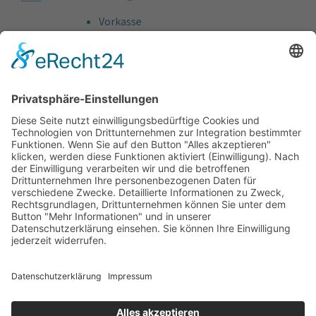
Vorkasse
Rechnung
Bankeinzug
Kreditkarte (VISA & MasterCard)
PayPal
Support
Kostenlose Beratung vor und nach dem
Kauf!
Qualität