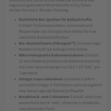
Glutamin und Curcuma und bioaktive Vitamine und
organisch gebundene Mineralstoffe. 623 g Pulver
reichen für eine 1-Monats-Packung.​
Natürliche Bio-Quellen für Ballaststoffe:
Enthält Flohsamenschalen, Leinsamen und
Akazienfaser aus biologischem Anbau für eine
natürliche Ballaststoffzufuhr
Bio-Akazienfasern (Fibregum™):
Hochwertiger
Markenrohstoff aus biologischem Anbau
Mikroverkapselte Bakterienstämme:
Enthält
21 verschiedene probiotische Bakterienstämme
mit einer Gesamtmenge von 23,5 × 10⁹ KBE¹ pro
Tagesdosis
Omega-3 aus Leinsamen:
Leinsamen liefern
wertvolle Omega-3-Fettsäuren und sind zugleich
eine hervorragende Ballaststoffquelle
Bioaktive B- und C-Vitamine:
Enthält sämtliche
wasserlöslichen B- und C-Vitamine in bioaktiver
und natürlicher Form