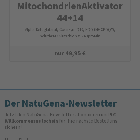
Mitochondrien­Aktivator
44+14
Alpha-Ketoglutarat, Coenzym Q10, PQQ (MGCPQQ®),
reduziertes Glutathion & Reisprotein
nur
49,95
€
Der NatuGena-Newsletter
Jetzt den NatuGena-Newsletter abonnieren und
5 €-
Willkommensgutschein
für Ihre nächste Bestellung
sichern!