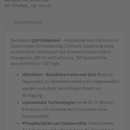
Grundpreis: 899,50 €
pro Liter
inkl. 19% MwSt.,
zzgl. Versand
Beschreibung
NatuGena
Q10 Ubiquinol
– Hochdosiertes Ubichinol in
liposomaler Formulierung. Einfache Dosierung dank
praktischem Sprühkopf mit leckerem natürlichem
Orangenöl. 100 ml enthalten ca. 720 Sprühstöße,
ausreichend für 120 Tage.
Ubichinol – Bioaktive Form von Q10
: Muss im
Gegensatz zu Ubichinon nicht erst umgewandelt
werden und steht dem Körper direkt zur
Verfügung
Liposomale Technologie:
Feine Öl-in-Wasser-
Emulsion mit ultrakleinen Tröpfchen ohne
Nanopartikel
Phospholipide aus Sojalecithin
: Stabilisieren