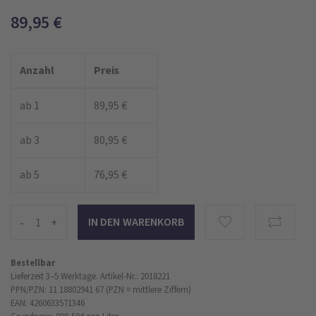
89,95
€
Anzahl
Preis
ab 1
89,95 €
ab 3
80,95 €
ab 5
76,95 €
-
+
Bestellbar
Lieferzeit 3–5 Werktage.
Artikel-Nr.: 2018221
PPN/PZN: 11 18802941 67 (PZN = mittlere Ziffern)
EAN: 4260633571346