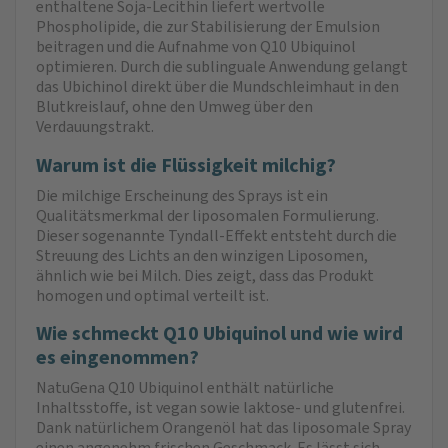
enthaltene Soja-Lecithin liefert wertvolle
Phospholipide, die zur Stabilisierung der Emulsion
beitragen und die Aufnahme von Q10 Ubiquinol
optimieren. Durch die sublinguale Anwendung gelangt
das Ubichinol direkt über die Mundschleimhaut in den
Blutkreislauf, ohne den Umweg über den
Verdauungstrakt.
Warum ist die Flüssigkeit milchig?
Die milchige Erscheinung des Sprays ist ein
Qualitätsmerkmal der liposomalen Formulierung.
Dieser sogenannte Tyndall-Effekt entsteht durch die
Streuung des Lichts an den winzigen Liposomen,
ähnlich wie bei Milch. Dies zeigt, dass das Produkt
homogen und optimal verteilt ist.
Wie schmeckt Q10 Ubiquinol und wie wird
es eingenommen?
NatuGena Q10 Ubiquinol enthält natürliche
Inhaltsstoffe, ist vegan sowie laktose- und glutenfrei.
Dank natürlichem Orangenöl hat das liposomale Spray
einen angenehm frischen Geschmack. Es lässt sich