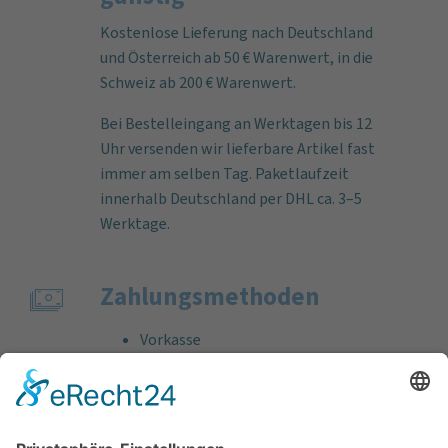
Kostenlose Lieferung nach Deutschland
und Österreich ab 50 € Warenwert, in die
Schweiz ab 200 € Warenwert.
Bei Bestelleingang an Werktagen bis 12
Uhr versenden wir lieferbare Artikel fast
immer am selben Tag. Paketlaufzeit
innerhalb Deutschland per DHL ca. 3–5
Werktage.
Zahlungs­methoden
Vorkasse
Rechnung
Bankeinzug
Kreditkarte (VISA & MasterCard)
PayPal