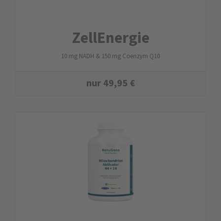
ZellEnergie
10 mg NADH & 150 mg Coenzym Q10
nur
49,95
€