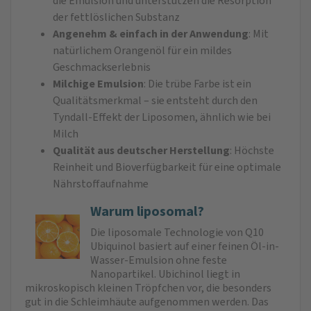
die Emulsion und unterstützen die Resorption
der fettlöslichen Substanz
Angenehm & einfach in der Anwendung
: Mit
natürlichem Orangenöl für ein mildes
Geschmackserlebnis
Milchige Emulsion
: Die trübe Farbe ist ein
Qualitätsmerkmal – sie entsteht durch den
Tyndall-Effekt der Liposomen, ähnlich wie bei
Milch
Qualität aus deutscher Herstellung
: Höchste
Reinheit und Bioverfügbarkeit für eine optimale
Nährstoffaufnahme
Warum liposomal?
Die liposomale Technologie von Q10
Ubiquinol basiert auf einer feinen Öl-in-
Wasser-Emulsion ohne feste
Nanopartikel. Ubichinol liegt in
mikroskopisch kleinen Tröpfchen vor, die besonders
gut in die Schleimhäute aufgenommen werden. Das