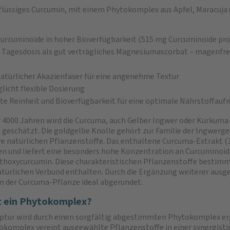
flüssiges Curcumin, mit einem Phytokomplex aus Apfel, Maracuja
urcuminoide in hoher Bioverfügbarkeit (515 mg Curcuminoide pro
Tagesdosis als gut verträgliches Magnesiumascorbat – magenfreun
atürlicher Akazienfaser für eine angenehme Textur
licht flexible Dosierung
e Reinheit und Bioverfügbarkeit für eine optimale Nährstoffau
r 4000 Jahren wird die Curcuma, auch Gelber Ingwer oder Kurkuma 
 geschätzt. Die goldgelbe Knolle gehört zur Familie der Ingwerg
re natürlichen Pflanzenstoffe. Das enthaltene Curcuma-Extrakt (3
 und liefert eine besonders hohe Konzentration an Curcuminoi
hoxycurcumin. Diese charakteristischen Pflanzenstoffe bestimmen
türlichen Verbund enthalten. Durch die Ergänzung weiterer ausge
 der Curcuma-Pflanze ideal abgerundet.
t ein Phytokomplex?
ptur wird durch einen sorgfältig abgestimmten Phytokomplex ergä
okomplex vereint ausgewählte Pflanzenstoffe in einer synergistis