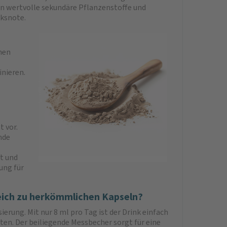
n wertvolle sekundäre Pflanzenstoffe und
ksnote.
hen
inieren.
 vor.
nde
t und
ung für
eich zu herkömmlichen Kapseln?
erung. Mit nur 8 ml pro Tag ist der Drink einfach
ten. Der beiliegende Messbecher sorgt für eine