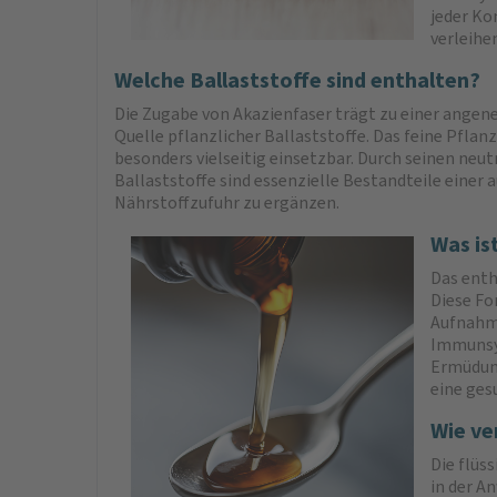
jeder Ko
verleihe
Welche Ballaststoffe sind enthalten?
Die Zugabe von Akazienfaser trägt zu einer angen
Quelle pflanzlicher Ballaststoffe. Das feine Pfl
besonders vielseitig einsetzbar. Durch seinen neu
Ballaststoffe sind essenzielle Bestandteile einer
Nährstoffzufuhr zu ergänzen.
Was is
Das enth
Diese Fo
Aufnahme
Immunsys
Ermüdung
eine ges
Wie ve
Die flüs
in der A