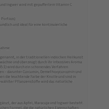
 und Ingwer wird mit gepuffertem Vitamin C
 Portion)
dlich und ideal für eine kontinuierliche
fnahme
genannt, in der traditionellen indischen Heilkunst
ewächse und überzeugt durch ihr intensives Aroma
5:1) wird durch ein schonendes Verfahren
den – darunter Curcumin, Demethoxycurcumin und
 die leuchtende Farbe der Knolle und sind in
wählter Pflanzenstoffe wird das natürliche
nzt, der aus Apfel, Maracuja und Ingwer besteht.
chen Formel, die die natürlichen Eigenschaften