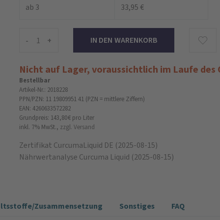
ab 3
33,95 €
-
+
Nicht auf Lager, voraussichtlich im Laufe des
Bestellbar
Artikel-Nr.: 2018228
PPN/PZN: 11 19809951 41 (PZN = mittlere Ziffern)
EAN: 4260633572282
Grundpreis: 143,80 €
pro Liter
inkl. 7% MwSt.,
zzgl. Versand
Zertifikat CurcumaLiquid DE (2025-08-15)
Nährwertanalyse Curcuma Liquid (2025-08-15)
altsstoffe/Zusammensetzung
Sonstiges
FAQ