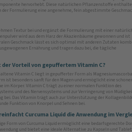
mponente hervorhebt. Diese natürlichen Pflanzenstoffe enthalte
n der Formulierung eine angenehme, fein abgestimmte Geschmac
ehmen Textur bei und ergänzt die Formulierung mit einer natürlic
anzenpulver wird aus dem Harz der Akazienbäume gewonnen und ist
tralen Geschmack lässt es sich optimal mit anderen Zutaten komb
 ausgewogenen Ernährung und tragen dazu bei, die tägliche
t der Vorteil von gepuffertem Vitamin C?
altene Vitamin C liegt in gepufferter Form als Magnesiumascorbat
rm ist besonders sanft für den Magen und ermöglicht eine schone
 im Körper. Vitamin C trägt zu einer normalen Funktion des
tems und des Nervensystems und zur Verringerung von Müdigkei
 bei. Das Vitamin trägt auch zur Unterstützung der Kollagenbild
unde Funktion von Knorpel und Sehnen bei.
reinfacht Curcuma Liquid die Anwendung im Vergl
sige Form von Curcuma Liquid ermöglicht eine bedarfsgerechte Dosi
nwendung und bietet eine ideale Alternative zu Kapseln und Tablet