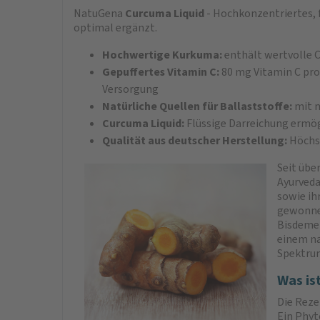
NatuGena
Curcuma Liquid
- Hochkonzentriertes, 
optimal ergänzt.
Hochwertige Kurkuma:
enthält wertvolle C
Gepuffertes Vitamin C:
80 mg Vitamin C pro 
Versorgung
Natürliche Quellen für Ballaststoffe:
mit n
Curcuma Liquid:
Flüssige Darreichung ermög
Qualität aus deutscher Herstellung:
Höchst
Seit übe
Ayurveda
sowie ih
gewonnen
Bisdemet
einem na
Spektrum
Was is
Die Reze
Ein Phyt