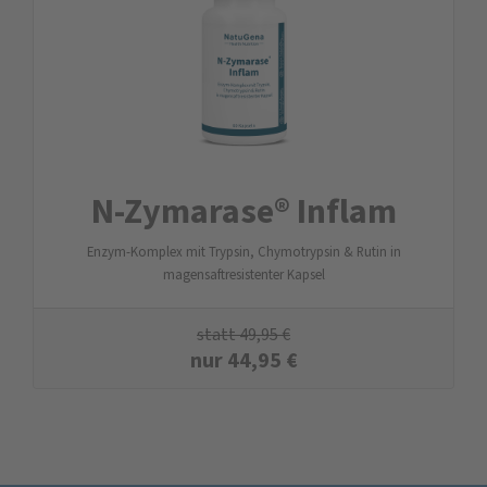
N-Zymarase® Inflam
Enzym-Komplex mit Trypsin, Chymotrypsin & Rutin in
magensaftresistenter Kapsel
statt
49,95
€
nur
44,95
€