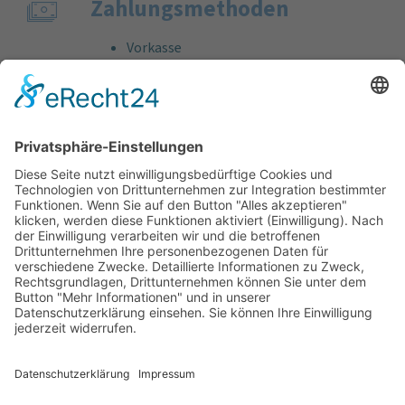
Zahlungs­methoden
Vorkasse
Rechnung
Bankeinzug
Kreditkarte (VISA & MasterCard)
PayPal
Support
Kostenlose Beratung vor und nach dem
Kauf!
Qualität