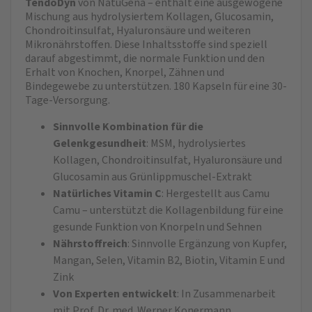
TendoDyn
von NatuGena – enthält eine ausgewogene
Mischung aus hydrolysiertem Kollagen, Glucosamin,
Chondroitinsulfat, Hyaluronsäure und weiteren
Mikronährstoffen. Diese Inhaltsstoffe sind speziell
darauf abgestimmt, die normale Funktion und den
Erhalt von Knochen, Knorpel, Zähnen und
Bindegewebe zu unterstützen. 180 Kapseln für eine 30-
Tage-Versorgung.
Sinnvolle Kombination für die
Gelenkgesundheit
: MSM, hydrolysiertes
Kollagen, Chondroitinsulfat, Hyaluronsäure und
Glucosamin aus Grünlippmuschel-Extrakt
Natürliches Vitamin C
: Hergestellt aus Camu
Camu – unterstützt die Kollagenbildung für eine
gesunde Funktion von Knorpeln und Sehnen
Nährstoffreich
: Sinnvolle Ergänzung von Kupfer,
Mangan, Selen, Vitamin B2, Biotin, Vitamin E und
Zink
Von Experten entwickelt
: In Zusammenarbeit
mit Prof. Dr. med. Werner Konermann