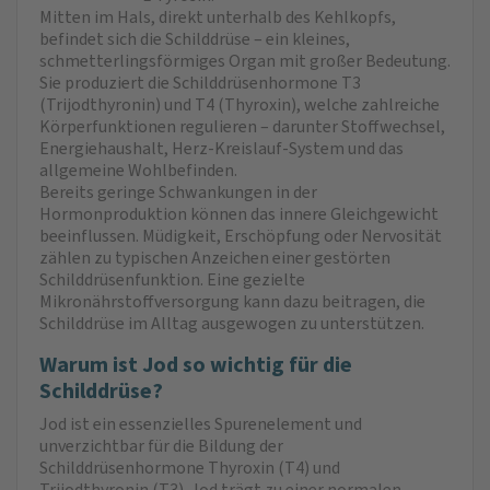
Mitten im Hals, direkt unterhalb des Kehlkopfs,
befindet sich die Schilddrüse – ein kleines,
schmetterlingsförmiges Organ mit großer Bedeutung.
Sie produziert die Schilddrüsenhormone T3
(Trijodthyronin) und T4 (Thyroxin), welche zahlreiche
Körperfunktionen regulieren – darunter Stoffwechsel,
Energiehaushalt, Herz-Kreislauf-System und das
allgemeine Wohlbefinden.
Bereits geringe Schwankungen in der
Hormonproduktion können das innere Gleichgewicht
beeinflussen. Müdigkeit, Erschöpfung oder Nervosität
zählen zu typischen Anzeichen einer gestörten
Schilddrüsenfunktion. Eine gezielte
Mikronährstoffversorgung kann dazu beitragen, die
Schilddrüse im Alltag ausgewogen zu unterstützen.
Warum ist Jod so wichtig für die
Schilddrüse?
Jod ist ein essenzielles Spurenelement und
unverzichtbar für die Bildung der
Schilddrüsenhormone Thyroxin (T4) und
Triiodthyronin (T3). Jod trägt zu einer normalen