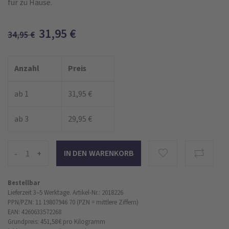
für zu Hause.
31,95
€
34,95
€
Anzahl
Preis
ab 1
31,95 €
ab 3
29,95 €
-
+
Bestellbar
Lieferzeit 3–5 Werktage.
Artikel-Nr.: 2018226
PPN/PZN: 11 19807946 70 (PZN = mittlere Ziffern)
EAN: 4260633572268
Grundpreis: 451,58 €
pro Kilogramm