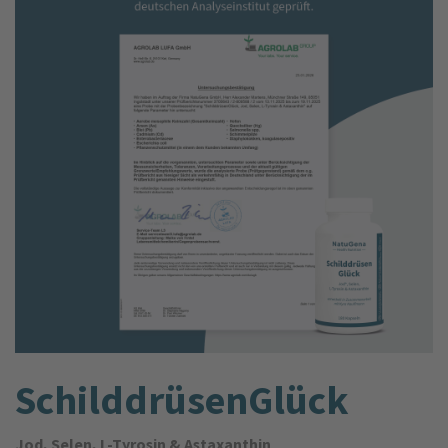
SchilddrüsenGlück
Jod, Selen, L-Tyrosin & Astaxanthin