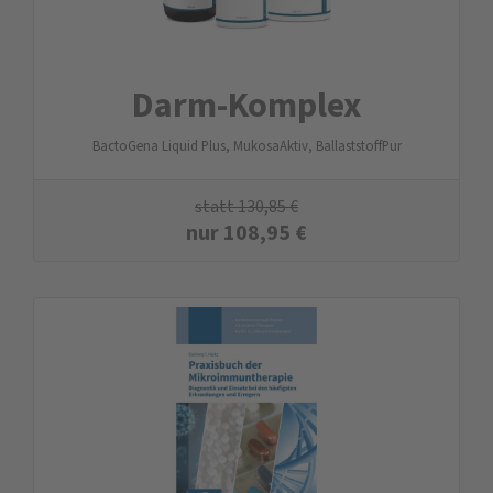
Darm-Komplex
BactoGena Liquid Plus, MukosaAktiv, BallaststoffPur
statt
130,85
€
nur
108,95
€