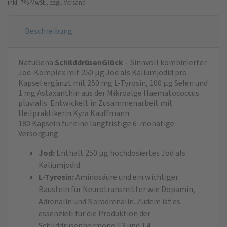
inkl. 7% MwSt.,
zzgl. Versand
Beschreibung
NatuGena
SchilddrüsenGlück
– Sinnvoll kombinierter
Jod-Komplex mit 250 μg Jod als Kaliumjodid pro
Kapsel ergänzt mit 250 mg L-Tyrosin, 100 μg Selen und
1 mg Astaxanthin aus der Mikroalge Haematococcus
pluvialis. Entwickelt in Zusammenarbeit mit
Heilpraktikerin Kyra Kauffmann.
180 Kapseln für eine langfristige 6-monatige
Versorgung.
Jod:
Enthält 250 μg hochdosiertes Jod als
Kaliumjodid
L-Tyrosin:
Aminosäure und ein wichtiger
Baustein für Neurotransmitter wie Dopamin,
Adrenalin und Noradrenalin. Zudem ist es
essenziell für die Produktion der
Schilddrüsenhormone T3 und T4