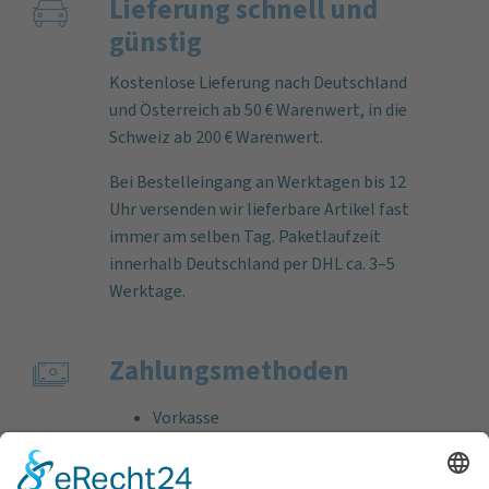
Lieferung schnell und
günstig
Kostenlose Lieferung nach Deutschland
und Österreich ab 50 € Warenwert, in die
Schweiz ab 200 € Warenwert.
Bei Bestelleingang an Werktagen bis 12
Uhr versenden wir lieferbare Artikel fast
immer am selben Tag. Paketlaufzeit
innerhalb Deutschland per DHL ca. 3–5
Werktage.
Zahlungs­methoden
Vorkasse
Rechnung
Bankeinzug