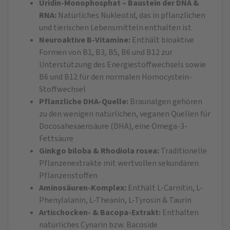
Uridin-Monophosphat – Baustein der DNA &
RNA:
Natürliches Nukleotid, das in pflanzlichen
und tierischen Lebensmitteln enthalten ist
Neuroaktive B-Vitamine:
Enthält bioaktive
Formen von B1, B3, B5, B6 und B12 zur
Unterstützung des Energiestoffwechsels sowie
B6 und B12 für den normalen Homocystein-
Stoffwechsel
Pflanzliche DHA-Quelle:
Braunalgen gehören
zu den wenigen natürlichen, veganen Quellen für
Docosahexaensäure (DHA), eine Omega-3-
Fettsäure
Ginkgo biloba & Rhodiola rosea:
Traditionelle
Pflanzenextrakte mit wertvollen sekundären
Pflanzenstoffen
Aminosäuren-Komplex:
Enthält L-Carnitin, L-
Phenylalanin, L-Theanin, L-Tyrosin & Taurin
Artischocken- & Bacopa-Extrakt:
Enthalten
natürliches Cynarin bzw. Bacoside