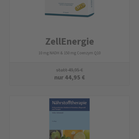
ZellEnergie
10 mg NADH & 150 mg Coenzym Q10
statt
49,95
€
nur
44,95
€