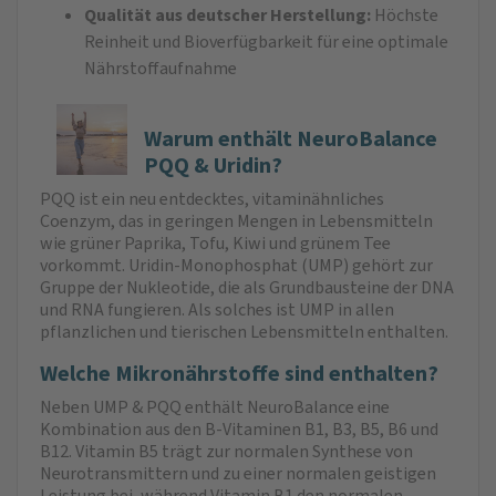
Qualität aus deutscher Herstellung:
Höchste
Reinheit und Bioverfügbarkeit für eine optimale
Nährstoffaufnahme
Warum enthält NeuroBalance
PQQ & Uridin?
PQQ ist ein neu entdecktes, vitaminähnliches
Coenzym, das in geringen Mengen in Lebensmitteln
wie grüner Paprika, Tofu, Kiwi und grünem Tee
vorkommt. Uridin-Monophosphat (UMP) gehört zur
Gruppe der Nukleotide, die als Grundbausteine der DNA
und RNA fungieren. Als solches ist UMP in allen
pflanzlichen und tierischen Lebensmitteln enthalten.
Welche Mikronährstoffe sind enthalten?
Neben UMP & PQQ enthält NeuroBalance eine
Kombination aus den B-Vitaminen B1, B3, B5, B6 und
B12. Vitamin B5 trägt zur normalen Synthese von
Neurotransmittern und zu einer normalen geistigen
Leistung bei, während Vitamin B1 den normalen