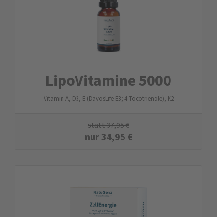
LipoVitamine 5000
Vitamin A, D3, E (DavosLife E3; 4 Tocotrienole), K2
statt
37,95
€
nur
34,95
€