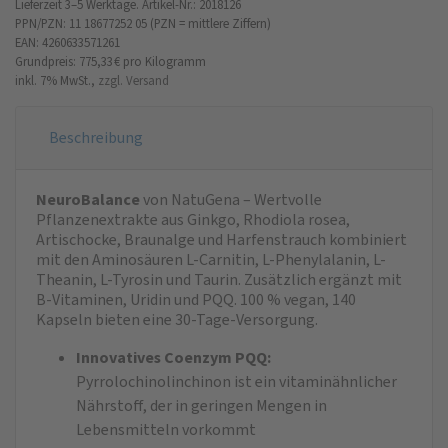
Lieferzeit 3–5 Werktage.
Artikel-Nr.: 2018126
PPN/PZN: 11 18677252 05 (PZN = mittlere Ziffern)
EAN: 4260633571261
Grundpreis: 775,33 €
pro Kilogramm
inkl. 7% MwSt.,
zzgl. Versand
Beschreibung
NeuroBalance
von NatuGena – Wertvolle
Pflanzenextrakte aus Ginkgo, Rhodiola rosea,
Artischocke, Braunalge und Harfenstrauch kombiniert
mit den Aminosäuren L-Car­nitin, L-Phenylalanin, L-
Theanin, L-Tyrosin und Taurin. Zusätzlich ergänzt mit
B-Vitaminen, Uridin und PQQ. 100 % vegan, 140
Kapseln bieten eine 30-Tage-Versorgung.
Innovatives Coenzym PQQ:
Pyrrolochinolinchinon ist ein vitaminähnlicher
Nährstoff, der in geringen Mengen in
Lebensmitteln vorkommt