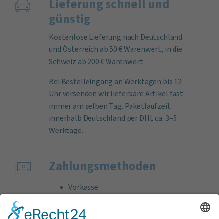
Lieferung schnell und
günstig
Kostenlose Lieferung nach Deutschland
und Österreich ab 50 € Warenwert, in die
Schweiz ab 200 € Warenwert.
Bei Bestelleingang an Werktagen bis 12
Uhr versenden wir lieferbare Artikel fast
immer am selben Tag. Paketlaufzeit
innerhalb Deutschland per DHL ca. 3–5
Werktage.
Zahlungs­methoden
Vorkasse
Rechnung
Bankeinzug