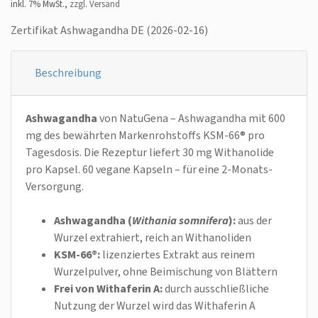
inkl. 7% MwSt.,
zzgl. Versand
Zertifikat Ashwagandha DE (2026-02-16)
Beschreibung
Ashwagandha
von NatuGena – Ashwagandha mit 600
mg des bewährten Markenrohstoffs KSM-66® pro
Tagesdosis. Die Rezeptur liefert 30 mg Withanolide
pro Kapsel. 60 vegane Kapseln – für eine 2-Monats-
Versorgung.​
Ashwagandha (
Withania somnifera
):
aus der
Wurzel extrahiert, reich an Withanoliden
KSM-66®:
lizenziertes Extrakt aus reinem
Wurzelpulver, ohne Beimischung von Blättern
Frei von Withaferin A:
durch ausschließliche
Nutzung der Wurzel wird das Withaferin A