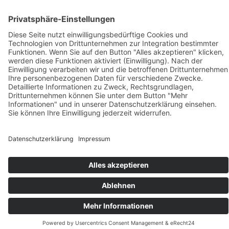
Verzehrempfehlung
Inhaltsstoffe/Zusammensetzung
Health Claims
Sonstiges
FAQ