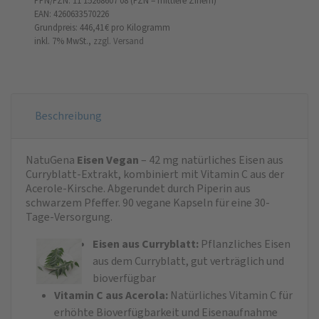
PPN/PZN: 11 15268607 08 (PZN = mittlere Ziffern)
EAN: 4260633570226
Grundpreis: 446,41 €
pro Kilogramm
inkl. 7% MwSt.,
zzgl. Versand
Beschreibung
NatuGena
Eisen Vegan
– 42 mg natürliches Eisen aus
Curryblatt-Extrakt, kombiniert mit Vitamin C aus der
Acerole-Kirsche. Abgerundet durch Piperin aus
schwarzem Pfeffer. 90 vegane Kapseln für eine 30-
Tage-Versorgung. ​
Eisen aus Curryblatt:
Pflanzliches Eisen
aus dem Curryblatt, gut verträglich und
bioverfügbar
Vitamin C aus Acerola:
Natürliches Vitamin C für
erhöhte Bioverfügbarkeit und Eisenaufnahme