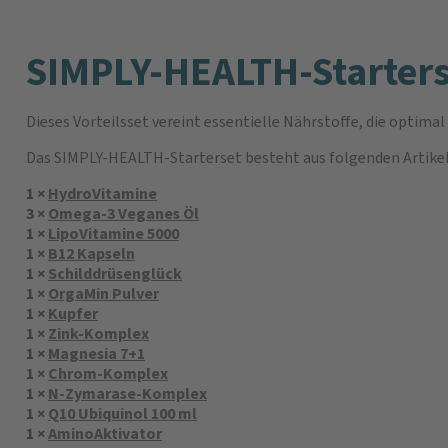
SIMPLY-HEALTH-Starters
Dieses Vorteilsset vereint essentielle Nährstoffe, die optima
Das SIMPLY-HEALTH-Starterset besteht aus folgenden Artikel
1 ×
HydroVitamine
3 ×
Omega-3 Veganes Öl
1 ×
LipoVitamine 5000
1 ×
B12 Kapseln
1 ×
Schilddrüsenglück
1 ×
OrgaMin Pulver
1 ×
Kupfer
1 ×
Zink-Komplex
1 ×
Magnesia 7+1
1 ×
Chrom-Komplex
1 ×
N-Zymarase-Komplex
1 ×
Q10 Ubiquinol 100 ml
1 ×
AminoAktivator