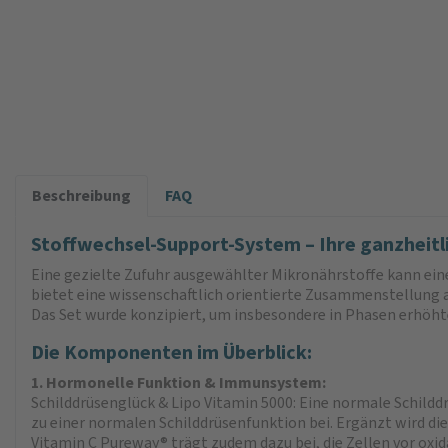
Beschreibung
FAQ
Stoffwechsel-Support-System – Ihre ganzheit
Eine gezielte Zufuhr ausgewählter Mikronährstoffe kann ein
bietet eine wissenschaftlich orientierte Zusammenstellung 
Das Set wurde konzipiert, um insbesondere in Phasen erhöht
Die Komponenten im Überblick:
1. Hormonelle Funktion & Immunsystem:
Schilddrüsenglück & Lipo Vitamin 5000: Eine normale Schildd
zu einer normalen Schilddrüsenfunktion bei. Ergänzt wird d
Vitamin C Pureway® trägt zudem dazu bei, die Zellen vor oxid