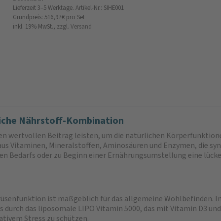
Lieferzeit 3–5 Werktage.
Artikel-Nr.: SIHE001
Grundpreis: 516,97 €
pro Set
inkl. 19% MwSt.,
zzgl. Versand
liche Nährstoff-Kombination
en wertvollen Beitrag leisten, um die natürlichen Körperfunkti
aus Vitaminen, Mineralstoffen, Aminosäuren und Enzymen, die syn
en Bedarfs oder zu Beginn einer Ernährungsumstellung eine lücke
rüsenfunktion ist maßgeblich für das allgemeine Wohlbefinden. In
ies durch das liposomale LIPO Vitamin 5000, das mit Vitamin D3 u
ativem Stress zu schützen.