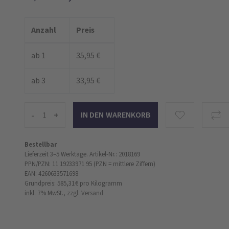
Anzahl
Preis
ab 1
35,95 €
ab 3
33,95 €
-
+
Bestellbar
Lieferzeit 3–5 Werktage.
Artikel-Nr.: 2018169
PPN/PZN: 11 19233971 95 (PZN = mittlere Ziffern)
EAN: 4260633571698
Grundpreis: 585,31 €
pro Kilogramm
inkl. 7% MwSt.,
zzgl. Versand