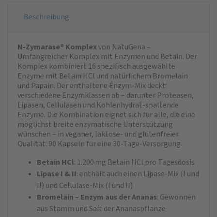
Beschreibung
N-Zymarase® Komplex
von NatuGena –
Umfangreicher Komplex mit Enzymen und Betain. Der
Komplex kombiniert 16 spezifisch ausgewählte
Enzyme mit Betain HCl und natürlichem Bromelain
und Papain. Der enthaltene Enzym-Mix deckt
verschiedene Enzymklassen ab – darunter Proteasen,
Lipasen, Cellulasen und Kohlenhydrat-spaltende
Enzyme. Die Kombination eignet sich für alle, die eine
möglichst breite enzymatische Unterstützung
wünschen – in veganer, laktose- und glutenfreier
Qualität. 90 Kapseln für eine 30-Tage-Versorgung.
Betain HCl
: 1.200 mg Betain HCl pro Tagesdosis
Lipase I & II
: enthält auch einen Lipase-Mix (I und
II) und Cellulase-Mix (I und II)
Bromelain – Enzym aus der Ananas
: Gewonnen
aus Stamm und Saft der Ananaspflanze