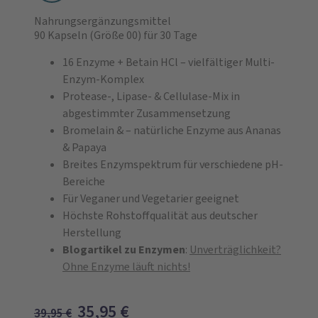
Nahrungsergänzungsmittel
90 Kapseln
(Größe 00)
für 30 Tage
16 Enzyme + Betain HCl – vielfältiger Multi-
Enzym-Komplex
Protease-, Lipase- & Cellulase-Mix in
abgestimmter Zusammensetzung
Bromelain & – natürliche Enzyme aus Ananas
& Papaya
Breites Enzymspektrum für verschiedene pH-
Bereiche
Für Veganer und Vegetarier geeignet
Höchste Rohstoffqualität aus deutscher
Herstellung
Blogartikel zu Enzymen
:
Unverträglichkeit?
Ohne Enzyme läuft nichts!
35,95
€
39,95
€